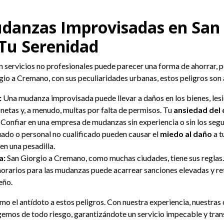
Mudanzas Improvisadas en San
 Tu Serenidad
en servicios no profesionales puede parecer una forma de ahorrar,
rgio a Cremano, con sus peculiaridades urbanas, estos peligros son
:
Una mudanza improvisada puede llevar a daños en los bienes, lesi
onetas y, a menudo, multas por falta de permisos. Tu
ansiedad del 
Confiar en una empresa de mudanzas sin experiencia o sin los seg
uado o personal no cualificado pueden causar el
miedo al daño
a t
n una pesadilla.
a:
San Giorgio a Cremano, como muchas ciudades, tiene sus reglas.
 horarios para las mudanzas puede acarrear sanciones elevadas y ret
eño.
mo el antídoto a estos peligros. Con nuestra experiencia, nuestra
gemos de todo riesgo, garantizándote un servicio impecable y tran