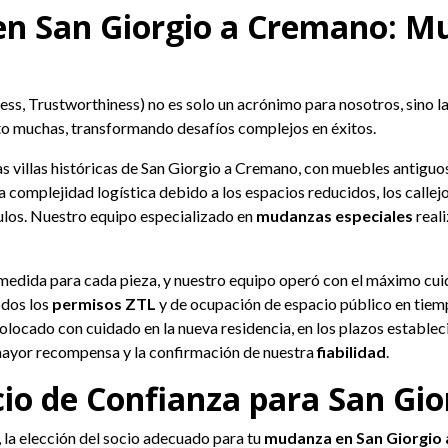
en San Giorgio a Cremano: 
ness, Trustworthiness) no es solo un acrónimo para nosotros, sino 
ito muchas, transformando desafíos complejos en éxitos.
 villas históricas de San Giorgio a Cremano, con muebles antiguos 
la complejidad logística debido a los espacios reducidos, los calle
culos. Nuestro equipo especializado en
mudanzas especiales
reali
medida para cada pieza, y nuestro equipo operó con el máximo cu
odos los
permisos ZTL
y de ocupación de espacio público en tiemp
locado con cuidado en la nueva residencia, en los plazos estableci
a mayor recompensa y la confirmación de nuestra
fiabilidad
.
io de Confianza para San Gi
, la elección del socio adecuado para tu
mudanza en San Giorgio