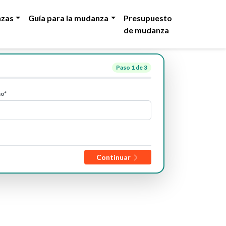
zas
Guía para la mudanza
Presupuesto
de mudanza
Paso
1
de 3
no*
Continuar