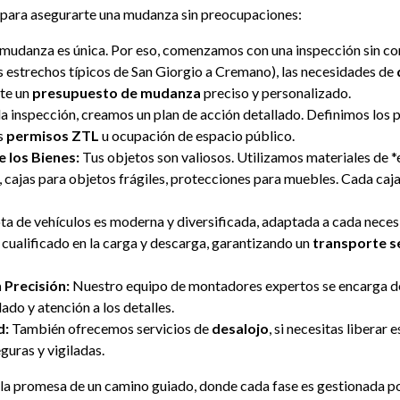
 para asegurarte una mudanza sin preocupaciones:
udanza es única. Por eso, comenzamos con una inspección sin co
es estrechos típicos de San Giorgio a Cremano), las necesidades de
rte un
presupuesto de mudanza
preciso y personalizado.
 inspección, creamos un plan de acción detallado. Definimos los pl
es
permisos ZTL
u ocupación de espacio público.
e los Bienes:
Tus objetos son valiosos. Utilizamos materiales de *
, cajas para objetos frágiles, protecciones para muebles. Cada caja 
ta de vehículos es moderna y diversificada, adaptada a cada nece
cualificado en la carga y descarga, garantizando un
transporte s
 Precisión:
Nuestro equipo de montadores expertos se encarga de
ado y atención a los detalles.
d:
También ofrecemos servicios de
desalojo
, si necesitas liberar 
guras y vigiladas.
no la promesa de un camino guiado, donde cada fase es gestionada po