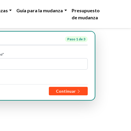
zas
Guía para la mudanza
Presupuesto
de mudanza
Paso
1
de 3
no*
Continuar