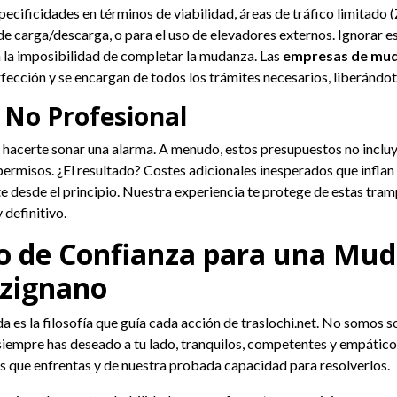
cificidades en términos de viabilidad, áreas de tráfico limitado (
de carga/descarga, o para el uso de elevadores externos. Ignorar e
, a la imposibilidad de completar la mudanza. Las
empresas de mud
fección y se encargan de todos los trámites necesarios, liberándot
o No Profesional
acerte sonar una alarma. A menudo, estos presupuestos no incluy
ermisos. ¿El resultado? Costes adicionales inesperados que inflan 
e desde el principio. Nuestra experiencia te protege de estas tra
 definitivo.
cio de Confianza para una Mu
rzignano
da es la filosofía que guía cada acción de traslochi.net. No somos 
siempre has deseado a tu lado, tranquilos, competentes y empáticos
s que enfrentas y de nuestra probada capacidad para resolverlos.