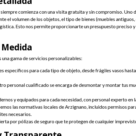
etallada
iempre comienza con una visita gratuita y sin compromiso. Uno de n
el volumen de los objetos, el tipo de bienes (muebles antiguos, ob
logística. Esto nos permite proporcionarte un presupuesto preciso 
a Medida
 una gama de servicios personalizables:
s específicos para cada tipo de objeto, desde frágiles vasos hast
ro personal cualificado se encarga de desmontar y montar tus mue
ernos y equipados para cada necesidad, con personal experto en la
mos las normativas locales de Arzignano, incluidos permisos para
tes necesarios.
ta por pólizas de seguro que te protegen de cualquier imprevisto, 
 y Transparente