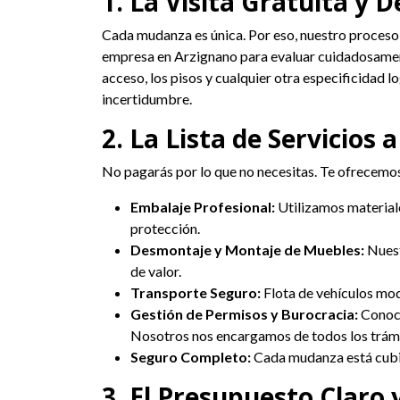
1. La Visita Gratuita y D
Cada mudanza es única. Por eso, nuestro proceso s
empresa en Arzignano para evaluar cuidadosamente 
acceso, los pisos y cualquier otra especificidad 
incertidumbre.
2. La Lista de Servicios 
No pagarás por lo que no necesitas. Te ofrecemos
Embalaje Profesional:
Utilizamos materiale
protección.
Desmontaje y Montaje de Muebles:
Nuest
de valor.
Transporte Seguro:
Flota de vehículos mod
Gestión de Permisos y Burocracia:
Conoce
Nosotros nos encargamos de todos los trámi
Seguro Completo:
Cada mudanza está cubier
3. El Presupuesto Claro