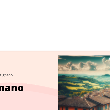
zignano
gnano