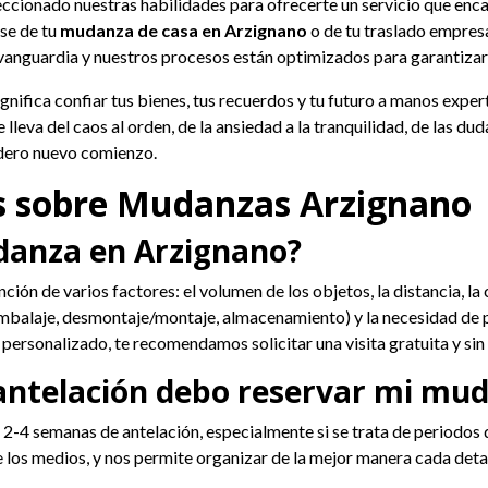
ccionado nuestras habilidades para ofrecerte un servicio que enca
ase de tu
mudanza de casa en Arzignano
o de tu traslado empres
vanguardia y nuestros procesos están optimizados para garantizar 
 Significa confiar tus bienes, tus recuerdos y tu futuro a manos exp
leva del caos al orden, de la ansiedad a la tranquilidad, de las du
adero nuevo comienzo.
s sobre Mudanzas Arzignano
danza en Arzignano?
ión de varios factores: el volumen de los objetos, la distancia, la c
 (embalaje, desmontaje/montaje, almacenamiento) y la necesidad de
 personalizado, te recomendamos solicitar una visita gratuita y s
antelación debo reservar mi mu
2-4 semanas de antelación, especialmente si se trata de periodos d
 los medios, y nos permite organizar de la mejor manera cada detall