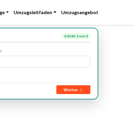
ge
Umzugsleitfaden
Umzugsangebot
Schritt
1
von 3
*
Weiter