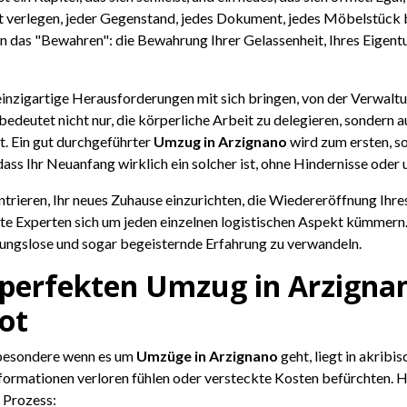
 verlegen, jeder Gegenstand, jedes Dokument, jedes Möbelstück b
n das "Bewahren": die Bewahrung Ihrer Gelassenheit, Ihres Eigentu
 einzigartige Herausforderungen mit sich bringen, von der Verwalt
n bedeutet nicht nur, die körperliche Arbeit zu delegieren, sonder
t. Ein gut durchgeführter
Umzug in Arzignano
wird zum ersten, so
e, dass Ihr Neuanfang wirklich ein solcher ist, ohne Hindernisse o
zentrieren, Ihr neues Zuhause einzurichten, die Wiedereröffnung Ih
erte Experten sich um jeden einzelnen logistischen Aspekt kümmern
ibungslose und sogar begeisternde Erfahrung zu verwandeln.
 perfekten Umzug in Arzigna
ot
sbesondere wenn es um
Umzüge in Arzignano
geht, liegt in akrib
nformationen verloren fühlen oder versteckte Kosten befürchten. H
 Prozess: