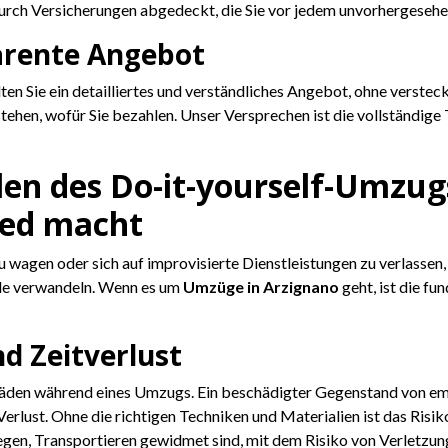
rch Versicherungen abgedeckt, die Sie vor jedem unvorhergesehene
parente Angebot
lten Sie ein detailliertes und verständliches Angebot, ohne verste
stehen, wofür Sie bezahlen. Unser Versprechen ist die vollständig
llen des Do-it-yourself-Umzu
ied macht
wagen oder sich auf improvisierte Dienstleistungen zu verlassen, u
alle verwandeln. Wenn es um
Umzüge in Arzignano
geht, ist die fu
nd Zeitverlust
häden während eines Umzugs. Ein beschädigter Gegenstand von emo
Verlust. Ohne die richtigen Techniken und Materialien ist das Risik
gen, Transportieren gewidmet sind, mit dem Risiko von Verletzung