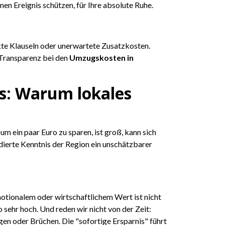
n Ereignis schützen, für Ihre absolute Ruhe.
ckte Klauseln oder unerwartete Zusatzkosten.
e Transparenz bei den
Umzugskosten in
gs: Warum lokales
m ein paar Euro zu sparen, ist groß, kann sich
ndierte Kenntnis der Region ein unschätzbarer
tionalem oder wirtschaftlichem Wert ist nicht
o sehr hoch. Und reden wir nicht von der Zeit:
en oder Brüchen. Die "sofortige Ersparnis" führt