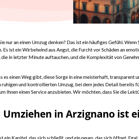
ie nur an einen Umzug denken? Das ist ein häufiges Gefühl. Wenn 
. Es ist ein Wirbelwind aus Angst, die Furcht vor Schäden an emoti
die in letzter Minute auftauchen, und die Komplexität von Genehmi
 es einen Weg gibt, diese Sorge in eine meisterhaft, transparent 
en ruhigen und kontrollierten Umzug, bei dem jedes Detail bereits f
ur um Ihnen einen Service anzubieten. Wir möchten, dass Sie die L
: Umziehen in Arzignano ist 
 ein Kapitel, das sich schließt, und ein neues, das sich öffnet. Ega