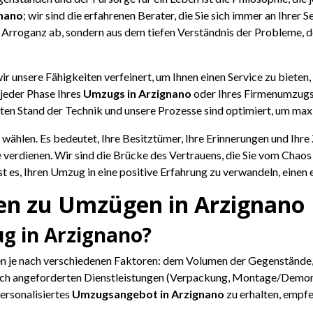
gnano
; wir sind die erfahrenen Berater, die Sie sich immer an Ihrer
us Arroganz ab, sondern aus dem tiefen Verständnis der Probleme,
r unsere Fähigkeiten verfeinert, um Ihnen einen Service zu bieten,
 jeder Phase Ihres
Umzugs in Arzignano
oder Ihres Firmenumzugs
sten Stand der Technik und unsere Prozesse sind optimiert, um maxi
u wählen. Es bedeutet, Ihre Besitztümer, Ihre Erinnerungen und Ihr
ie verdienen. Wir sind die Brücke des Vertrauens, die Sie vom Chao
st es, Ihren Umzug in eine positive Erfahrung zu verwandeln, einen
gen zu Umzügen in Arzignano
ug in Arzignano?
en je nach verschiedenen Faktoren: dem Volumen der Gegenstände,
zlich angeforderten Dienstleistungen (Verpackung, Montage/Demo
ersonalisiertes
Umzugsangebot in Arzignano
zu erhalten, empfe