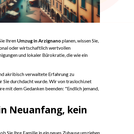
Sie Ihren
Umzug in Arzignano
planen, wissen Sie,
onal oder wirtschaftlich wertvollen
gungen und lokaler Bürokratie, die wie ein
und akribisch verwaltete Erfahrung zu
ür Sie durchdacht wurde. Wir von traslochi.net
ektüre mit dem Gedanken beenden: "Endlich jemand,
ein Neuanfang, kein
l, ob Sie Ihre Familie in ein neues Zuhause umziehen