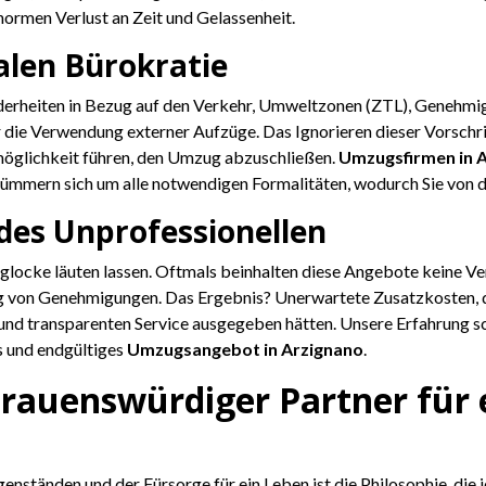
normen Verlust an Zeit und Gelassenheit.
alen Bürokratie
derheiten in Bezug auf den Verkehr, Umweltzonen (ZTL), Genehmig
r die Verwendung externer Aufzüge. Das Ignorieren dieser Vorschr
öglichkeit führen, den Umzug abzuschließen.
Umzugsfirmen in 
mmern sich um alle notwendigen Formalitäten, wodurch Sie von di
des Unprofessionellen
mglocke läuten lassen. Oftmals beinhalten diese Angebote keine V
on Genehmigungen. Das Ergebnis? Unerwartete Zusatzkosten, die 
und transparenten Service ausgegeben hätten. Unsere Erfahrung sch
s und endgültiges
Umzugsangebot in Arzignano
.
rtrauenswürdiger Partner für
änden und der Fürsorge für ein Leben ist die Philosophie, die jed