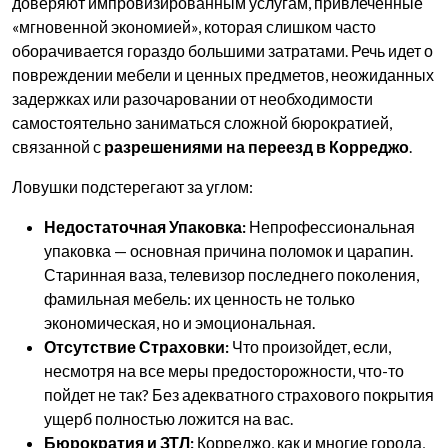
доверяют импровизированным услугам, привлеченные
«мгновенной экономией», которая слишком часто
оборачивается гораздо большими затратами. Речь идет о
повреждении мебели и ценных предметов, неожиданных
задержках или разочаровании от необходимости
самостоятельно заниматься сложной бюрократией,
связанной с
разрешениями на переезд в Корреджо
.
Ловушки подстерегают за углом:
Недостаточная Упаковка:
Непрофессиональная
упаковка — основная причина поломок и царапин.
Старинная ваза, телевизор последнего поколения,
фамильная мебель: их ценность не только
экономическая, но и эмоциональная.
Отсутствие Страховки:
Что произойдет, если,
несмотря на все меры предосторожности, что-то
пойдет не так? Без адекватного страхового покрытия
ущерб полностью ложится на вас.
Бюрократия и ЗТЛ:
Корреджо, как и многие города,