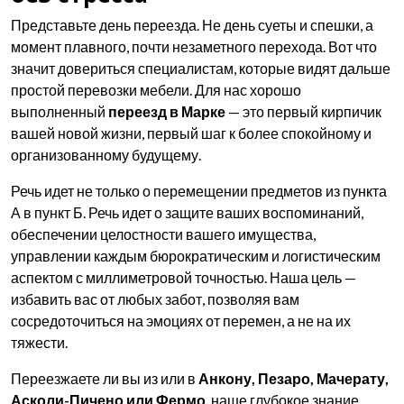
Представьте день переезда. Не день суеты и спешки, а
момент плавного, почти незаметного перехода. Вот что
значит довериться специалистам, которые видят дальше
простой перевозки мебели. Для нас хорошо
выполненный
переезд в Марке
— это первый кирпичик
вашей новой жизни, первый шаг к более спокойному и
организованному будущему.
Речь идет не только о перемещении предметов из пункта
А в пункт Б. Речь идет о защите ваших воспоминаний,
обеспечении целостности вашего имущества,
управлении каждым бюрократическим и логистическим
аспектом с миллиметровой точностью. Наша цель —
избавить вас от любых забот, позволяя вам
сосредоточиться на эмоциях от перемен, а не на их
тяжести.
Переезжаете ли вы из или в
Анкону, Пезаро, Мачерату,
Асколи-Пичено или Фермо
, наше глубокое знание