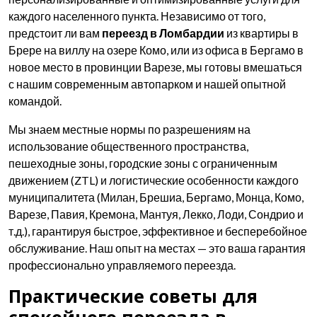
каждого населенного пункта. Независимо от того,
предстоит ли вам
переезд в Ломбардии
из квартиры в
Брере на виллу на озере Комо, или из офиса в Бергамо в
новое место в провинции Варезе, мы готовы вмешаться
с нашим современным автопарком и нашей опытной
командой.
Мы знаем местные нормы по разрешениям на
использование общественного пространства,
пешеходные зоны, городские зоны с ограниченным
движением (ZTL) и логистические особенности каждого
муниципалитета (Милан, Брешиа, Бергамо, Монца, Комо,
Варезе, Павия, Кремона, Мантуя, Лекко, Лоди, Сондрио и
т.д.), гарантируя быстрое, эффективное и бесперебойное
обслуживание. Наш опыт на местах — это ваша гарантия
профессионально управляемого переезда.
Практические советы для
спокойного переезда в