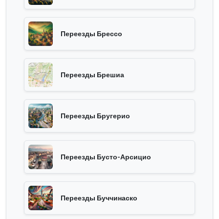
Переезды Брессо
Переезды Брешиа
Переезды Бругерио
Переезды Бусто-Арсицио
Переезды Буччинаско