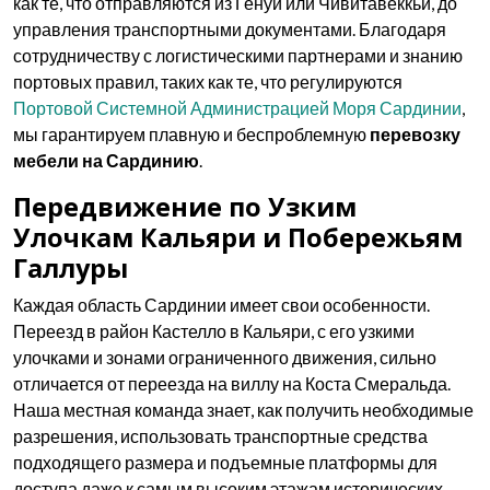
как те, что отправляются из Генуи или Чивитавеккьи, до
управления транспортными документами. Благодаря
сотрудничеству с логистическими партнерами и знанию
портовых правил, таких как те, что регулируются
Портовой Системной Администрацией Моря Сардинии
,
мы гарантируем плавную и беспроблемную
перевозку
мебели на Сардинию
.
Передвижение по Узким
Улочкам Кальяри и Побережьям
Галлуры
Каждая область Сардинии имеет свои особенности.
Переезд в район Кастелло в Кальяри, с его узкими
улочками и зонами ограниченного движения, сильно
отличается от переезда на виллу на Коста Смеральда.
Наша местная команда знает, как получить необходимые
разрешения, использовать транспортные средства
подходящего размера и подъемные платформы для
доступа даже к самым высоким этажам исторических