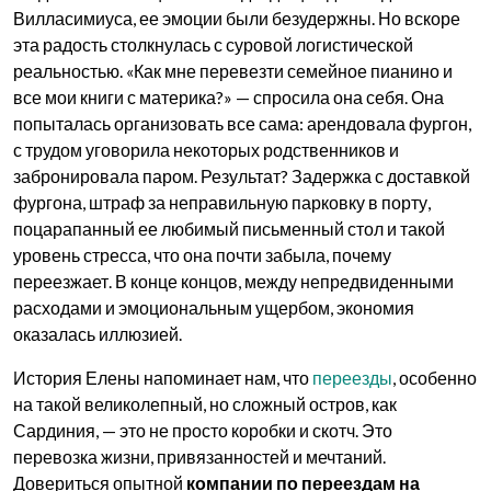
Вилласимиуса, ее эмоции были безудержны. Но вскоре
эта радость столкнулась с суровой логистической
реальностью. «Как мне перевезти семейное пианино и
все мои книги с материка?» — спросила она себя. Она
попыталась организовать все сама: арендовала фургон,
с трудом уговорила некоторых родственников и
забронировала паром. Результат? Задержка с доставкой
фургона, штраф за неправильную парковку в порту,
поцарапанный ее любимый письменный стол и такой
уровень стресса, что она почти забыла, почему
переезжает. В конце концов, между непредвиденными
расходами и эмоциональным ущербом, экономия
оказалась иллюзией.
История Елены напоминает нам, что
переезды
, особенно
на такой великолепный, но сложный остров, как
Сардиния, — это не просто коробки и скотч. Это
перевозка жизни, привязанностей и мечтаний.
Довериться опытной
компании по переездам на