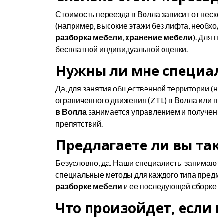
Стоимость переезда в Волла зависит от нес
(например, высокие этажи без лифта, необх
разборка мебели
,
хранение мебели
). Для
бесплатной индивидуальной оценки.
Нужны ли мне специал
Да, для занятия общественной территории (
ограниченного движения (ZTL) в Волла или
в Волла
занимается управлением и получени
препятствий.
Предлагаете ли вы так
Безусловно, да. Наши специалисты занимаю
специальные методы для каждого типа предме
разборке мебели
и ее последующей сборке 
Что произойдет, если