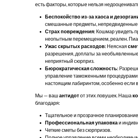
есть факторы, которые нельзя недооцениват
Беспокойство из-за хаоса и дезорган
смешанные предметы, непредвиденные з
Страх повреждения:
Кошмар увидеть п
неопытным перемещением, реален. Пиани
Ужас скрытых расходов:
Неясная
сме
разрешения, доплаты за необъявленные
неприятный сюрприз.
Бюрократическая сложность:
Разреше
управление таможенными процедурами 
настоящим лабиринтом, особенно если в
Мы — ваш
антидот
от этих ловушек. Наша
ко
благодаря:
Тщательное и прозрачное планирование
Профессиональная упаковка
и индиви
Четкие сметы без сюрпризов.
Полное управление всеми необходимы