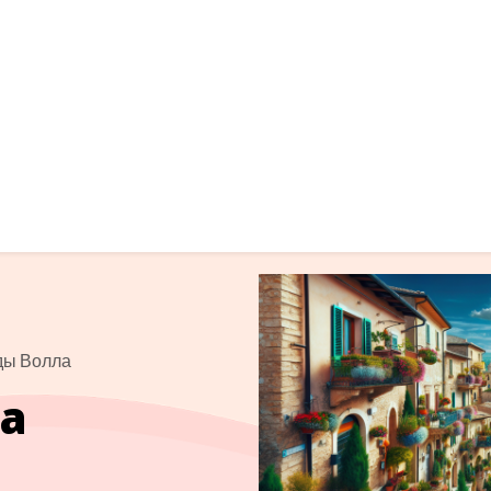
ды Волла
а