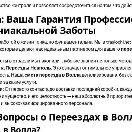
ство контроля и позволяет сосредоточиться на том, что дей
лла: Ваша Гарантия Професс
ниакальной Заботы
отой о жизни тонка, но фундаментальна. Мы в traslochi.net 
 которые делают нас идеальным партнером для вашего
пере
оты в отрасли мы накопили глубокие знания не только метод
она
Переезды Неаполь
. Это означает оптимальное управл
ость. Наша
смета переезда в Волла
детализирована, без 
и за какие услуги.
и:
От первого контакта до доставки последней коробки, кажд
имущество, и его целостность — наш абсолютный приорите
и высококвалифицированного персонала.
опросы о Переездах в Вол
 в Волла?