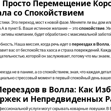
е Просто Перемещение Коро
ала со Спокойствием
стики. Это переход, мост к новой фазе. Меняете ли вы дом и
а А в пункт Б. Ваше истинное желание — это
спокойствие
. У
активы компании, будет обработано с максимальной забото
ебность. Наша миссия, когда речь идет о
переездах в Волла
,
авит вас от беспокойства хаоса и страха повреждений. Каж
тельностью, которой он заслуживает, потому что мы знаем, ч
еезда не в панике, а со спокойствием, зная, что каждая дета
циально стрессовый момент в первый спокойный день вашей
ереездов в Волла: Как Из
ржек и Непредвиденных Р
ссиональной услуги могут скрывать коварные ловушки. В Во