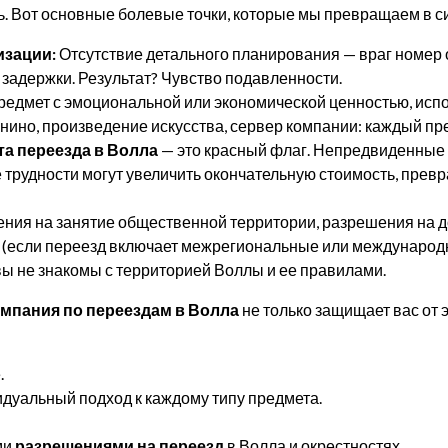
ь. Вот основные болевые точки, которые мы превращаем в с
изации:
Отсутствие детального планирования — враг номер 
адержки. Результат? Чувство подавленности.
редмет с эмоциональной или экономической ценностью, исп
но, произведение искусства, сервер компании: каждый пре
та переезда в Волла
— это красный флаг. Непредвиденные
 трудности могут увеличить окончательную стоимость, пре
ния на занятие общественной территории, разрешения на до
(если переезд включает межрегиональные или международ
ы не знакомы с территорией Воллы и ее правилами.
мпания по переездам в Волла
не только защищает вас от э
.
дуальный подход к каждому типу предмета.
ми
разрешениями на переезд
в Волла и окрестностях.