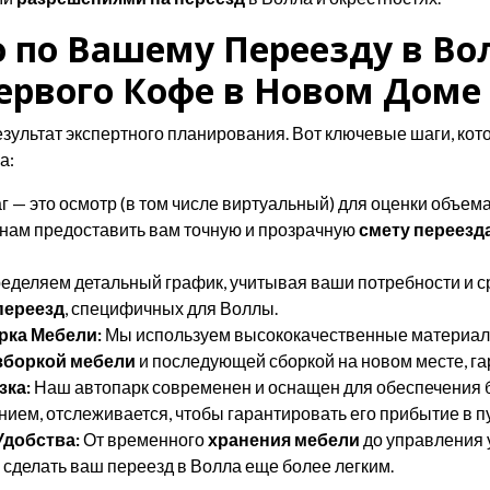
 по Вашему Переезду в Во
ервого Кофе в Новом Доме
результат экспертного планирования. Вот ключевые шаги, к
а:
 — это осмотр (в том числе виртуальный) для оценки объем
 нам предоставить вам точную и прозрачную
смету переезд
еделяем детальный график, учитывая ваши потребности и с
переезд
, специфичных для Воллы.
рка Мебели:
Мы используем высококачественные материал
зборкой мебели
и последующей сборкой на новом месте, га
зка:
Наш автопарк современен и оснащен для обеспечения б
ем, отслеживается, чтобы гарантировать его прибытие в пу
Удобства:
От временного
хранения мебели
до управления 
 сделать ваш переезд в Волла еще более легким.