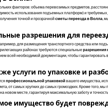
кольких факторов: объема перевозимых предметов, расстоя
одимость использования подъемных платформ) и требуемых д
 получения точной и прозрачной
сметы переезда в Волла
, 
ьные разрешения для переезд
например, для размещения транспортного средства или под
 прилегающих районах требуются специальные
разрешения 
ем всей необходимой документации, чтобы гарантировать 
же услуги по упаковке и разб
тся
профессиональной упаковкой
вашего имущества, исп
та, от самых хрупких до самых громоздких. Кроме того, мы
на новом месте, гарантируя максимальную заботу и точность
 мое имущество будет поврежд