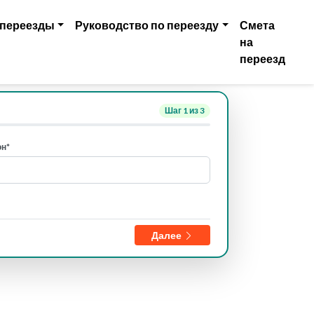
 переезды
Руководство по переезду
Смета
на
переезд
Шаг
1
из 3
н*
Далее