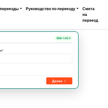
 переезды
Руководство по переезду
Смета
на
переезд
Шаг
1
из 3
н*
Далее