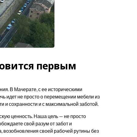
новится первым
ния. В Мачерате, с ее историческими
чь идет не просто о перемещении мебели из
ти и сохранности и с максимальной заботой.
кую ценность. Наша цель — не просто
обождаете свой разум от забот и
а, возобновления своей рабочей рутины без