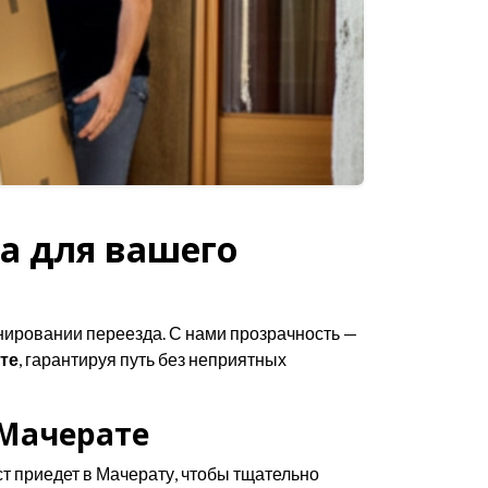
а для вашего
нировании переезда. С нами прозрачность —
те
, гарантируя путь без неприятных
 Мачерате
т приедет в Мачерату, чтобы тщательно