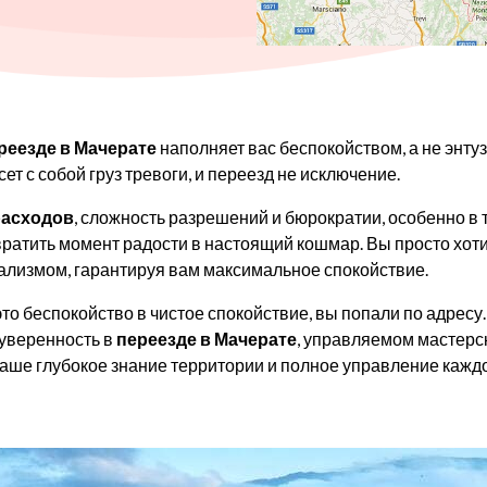
реезде в Мачерате
наполняет вас беспокойством, а не энту
т с собой груз тревоги, и переезд не исключение.
расходов
, сложность разрешений и бюрократии, особенно в 
вратить момент радости в настоящий кошмар. Вы просто хотит
лизмом, гарантируя вам максимальное спокойствие.
 беспокойство в чистое спокойствие, вы попали по адресу. Зд
уверенность в
переезде в Мачерате
, управляемом мастерск
 наше глубокое знание территории и полное управление каж