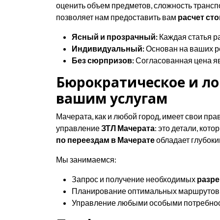
оценить объем предметов, сложность транспо
позволяет нам предоставить вам
расчет ст
Ясный и прозрачный:
Каждая статья ра
Индивидуальный:
Основан на ваших р
Без сюрпризов:
Согласованная цена яв
Бюрократическое и ло
вашим услугам
Мачерата, как и любой город, имеет свои пр
управление
ЗТЛ Мачерата
: это детали, кот
по переездам в Мачерате
обладает глубоки
Мы занимаемся:
Запрос и получение необходимых
разре
Планирование оптимальных маршрутов 
Управление любыми особыми потребност