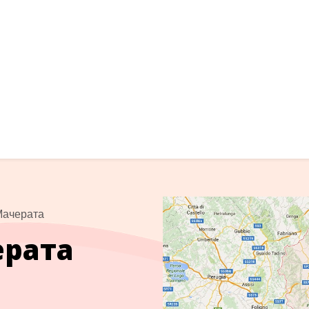
Мачерата
ерата