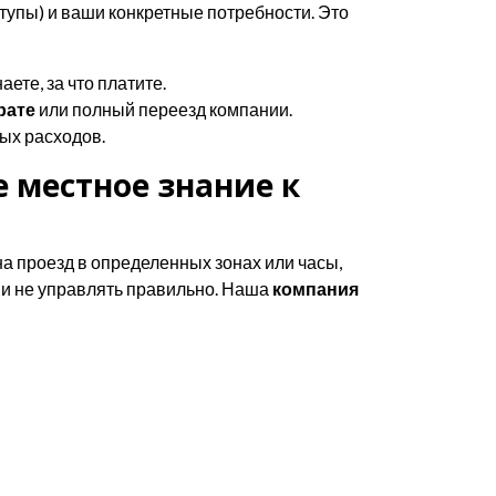
тупы) и ваши конкретные потребности. Это
ете, за что платите.
рате
или полный переезд компании.
ых расходов.
 местное знание к
на проезд в определенных зонах или часы,
ими не управлять правильно. Наша
компания