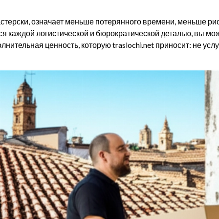
стерски, означает меньше потерянного времени, меньше ри
мся каждой логистической и бюрократической деталью, вы м
олнительная ценность, которую traslochi.net приносит: не усл