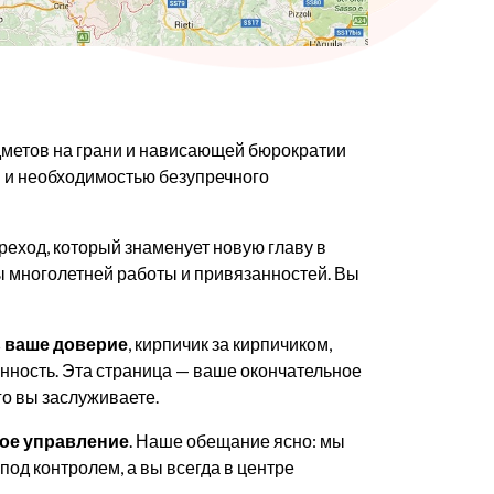
едметов на грани и нависающей бюрократии
и и необходимостью безупречного
реход, который знаменует новую главу в
ы многолетней работы и привязанностей. Вы
 ваше доверие
, кирпичик за кирпичиком,
ренность. Эта страница — ваше окончательное
го вы заслуживаете.
ное управление
. Наше обещание ясно: мы
од контролем, а вы всегда в центре