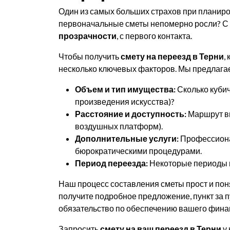
Один из самых больших страхов при планир
первоначальные сметы непомерно росли? С T
прозрачности
, с первого контакта.
Чтобы получить
смету на переезд в Терни
,
несколько ключевых факторов. Мы предлагае
Объем и тип имущества:
Сколько кубич
произведения искусства)?
Расстояние и доступность:
Маршрут вн
воздушных платформ).
Дополнительные услуги:
Профессионал
бюрократическими процедурами.
Период переезда:
Некоторые периоды г
Наш процесс составления сметы прост и пон
получите подробное предложение, пункт за 
обязательство по обеспечению вашего фина
Запросить
смету на ваш переезд в Терни
у 