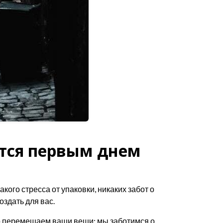
ится первым днем
ого стресса от упаковки, никаких забот о
оздать для вас.
то перемещаем ваши вещи; мы заботимся о