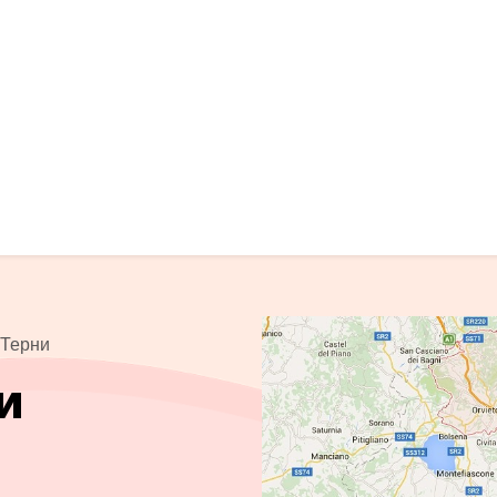
 Терни
и