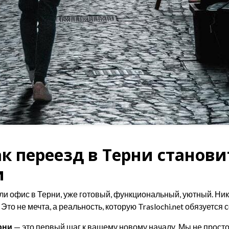
к переезд в Терни станов
и
и офис в Терни, уже готовый, функциональный, уютный. Никак
о не мечта, а реальность, которую Traslochi.net обязуется с
рни
— это первый шаг к вашему новому началу. Мы не прос