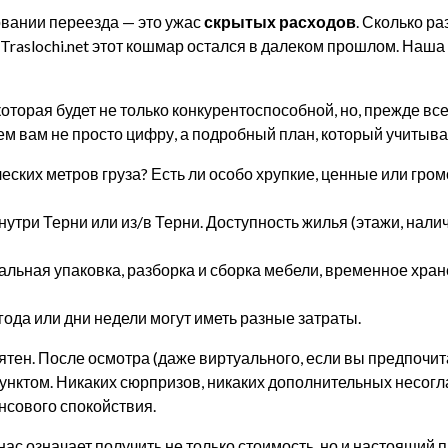
овании переезда — это ужас
скрытых расходов
. Сколько ра
raslochi.net этот кошмар остался в далеком прошлом. Наш
 которая будет не только конкурентоспособной, но, прежде вс
м вам не просто цифру, а подробный план, который учитыва
еских метров груза? Есть ли особо хрупкие, ценные или гро
утри Терни или из/в Терни. Доступность жилья (этажи, нал
ьная упаковка, разборка и сборка мебели, временное хра
ода или дни недели могут иметь разные затраты.
ятен. После осмотра (даже виртуального, если вы предпочит
пунктом. Никаких сюрпризов, никаких дополнительных несог
нсового спокойствия.
нас означает получить не только стоимость, но и настоящий