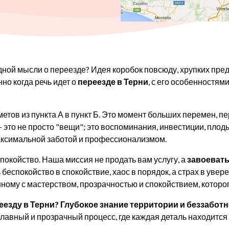
одной мысли о переезде? Идея коробок повсюду, хрупких пр
но когда речь идет о
переезде в Терни
, с его особенностям
тов из пункта А в пункт Б. Это момент больших перемен, пе
 это не просто "вещи"; это воспоминания, инвестиции, плод
максимальной заботой и профессионализмом.
спокойство. Наша миссия не продать вам услугу, а
завоевать
 беспокойство в спокойствие, хаос в порядок, а страх в уве
ному с мастерством, прозрачностью и спокойствием, которо
еезду в Терни?
Глубокое знание территории и беззабот
авный и прозрачный процесс, где каждая деталь находится п