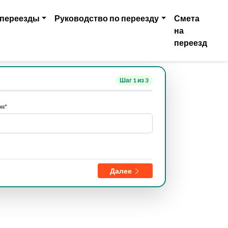
 переезды
Руководство по переезду
Смета
на
переезд
Шаг
1
из 3
н*
Далее