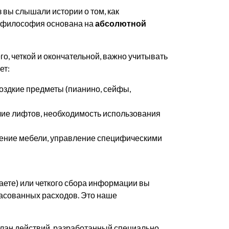
з вы слышали истории о том, как
а философия основана на
абсолютной
его, четкой и окончательной, важно учитывать
ет:
моздкие предметы (пианино, сейфы,
ичие лифтов, необходимость использования
нение мебели, управление специфическими
аете) или четкого сбора информации вы
ласованных расходов. Это наше
 план действий, разработанный специально