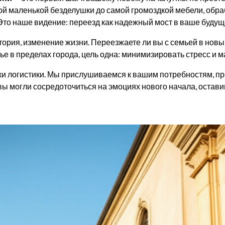
ой маленькой безделушки до самой громоздкой мебели, обра
 Это наше видение: переезд как надежный мост в ваше будуще
тория, изменение жизни. Переезжаете ли вы с семьей в новы
е в пределах города, цель одна: минимизировать стресс и 
ки логистики. Мы прислушиваемся к вашим потребностям, 
ы могли сосредоточиться на эмоциях нового начала, остав