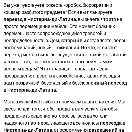
Вы уже чувствуете тяжесть коробок, бюрократии и
кошмар разбитого предмета? Если вы планируете
переезд в Чистерна-ди-Латина
, вы знаете, что это не
просто перемещение мебели. Это момент больших
перемен, часто сопровождающийся тревогой и
неопределенностью. Дом, который вы оставляете, полон
воспоминаний, новый — ожиданий. Но что, если этот
переход можно было бы осуществить с такой же заботой
и точностью, с какой вы относитесь к своим самым
ценным вещам? Эта страница — ваша карта для
превращения тревоги в спокойствие, гарантирующая
вам прозрачный, безопасный и безсюрпризный
переезд
в Чистерна-ди-Латина
.
Мы в traslochi.net глубоко понимаем ваши опасения. Мы
здесь не для того, чтобы продать вам услугу, а чтобы
предложить решение, которое вы всегда хотели:
надежного партнера, знающего все нюансы
переезда в
Чистерна-ди-Латина
, от оформления
разрешений на