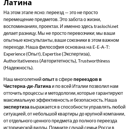
Латина
На этом этапе ясно: переезд — это не просто
перемещение предметов. Это забота о жизни,
воспоминаниях, проектах. И именно здесь traslochi.net
делает разницу. Мы не просто перевозчики; мы ваши
опытные консультанты, ваши союзники в этом важном
переходе. Наша философия основана на E-E-A-T:
Experience (Опыт), Expertise (Экспертиза),
Authoritativeness (Авторитетность), Trustworthiness
(Надежность).
Наш многолетний
опыт
в сфере
переездов в
Чистерна-ди-Латина
и по всей Италии позволил нам
отточить процессы и методологии, которые гарантируют
максимальную эффективность и безопасность. Наша
экспертиза
выражается в способности управлять любой
ситуацией, от небольшой квартиры до крупной компании,
от отдельного ценного предмета до полного переезда
исторической виллы. Помните случай семьи Росси в