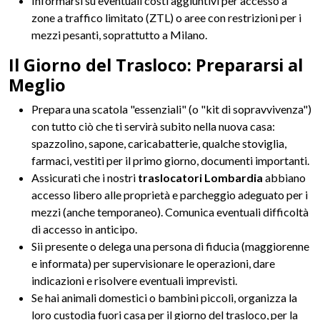
Informarsi su eventuali costi aggiuntivi per accesso a
zone a traffico limitato (ZTL) o aree con restrizioni per i
mezzi pesanti, soprattutto a Milano.
Il Giorno del Trasloco: Prepararsi al
Meglio
Prepara una scatola "essenziali" (o "kit di sopravvivenza")
con tutto ciò che ti servirà subito nella nuova casa:
spazzolino, sapone, caricabatterie, qualche stoviglia,
farmaci, vestiti per il primo giorno, documenti importanti.
Assicurati che i nostri
traslocatori Lombardia
abbiano
accesso libero alle proprietà e parcheggio adeguato per i
mezzi (anche temporaneo). Comunica eventuali difficoltà
di accesso in anticipo.
Sii presente o delega una persona di fiducia (maggiorenne
e informata) per supervisionare le operazioni, dare
indicazioni e risolvere eventuali imprevisti.
Se hai animali domestici o bambini piccoli, organizza la
loro custodia fuori casa per il giorno del trasloco, per la