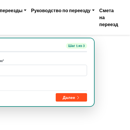
 переезды
Руководство по переезду
Смета
на
переезд
Шаг
1
из 3
н*
Далее