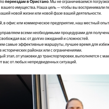
 по
переездам в Ористано
. Мы не ограничиваемся погрузко
 вашего имущества. Наша цель — чтобы вы воспринимали пе
 вашей новой жизни или новой фазе вашей деятельности.
й, в офис или коммерческое предприятие, наш местный опыт
управляем всеми необходимыми процедурами для получения
свобождая вас от долгих ожиданий и сложностей.
ем самые эффективные маршруты, лучшее время для избеж
в исторических районах или с ограничениями.
ый этап, от упаковки до транспортировки, выполняется с 
т вас от любых непредвиденных ситуаций.