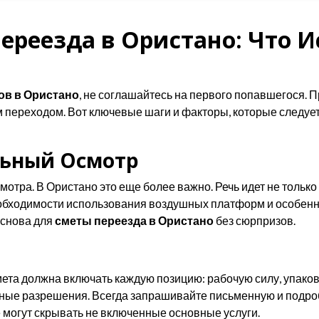
ереезда в Ористано: Что 
ов в Ористано
, не соглашайтесь на первого попавшегося. 
ереходом. Вот ключевые шаги и факторы, которые следует 
льный Осмотр
отра. В Ористано это еще более важно. Речь идет не только 
необходимости использования воздушных платформ и особенно
основа для
сметы переезда в Ористано
без сюрпризов.
мета должна включать каждую позицию: рабочую силу, упако
ожные разрешения. Всегда запрашивайте письменную и подр
 могут скрывать не включенные основные услуги.