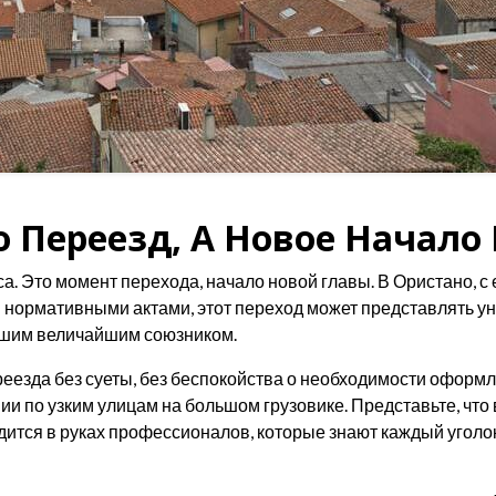
о Переезд, А Новое Начало 
са. Это момент перехода, начало новой главы. В Ористано, с
 нормативными актами, этот переход может представлять у
ашим величайшим союзником.
ереезда без суеты, без беспокойства о необходимости офор
 по узким улицам на большом грузовике. Представьте, что в
одится в руках профессионалов, которые знают каждый уголо