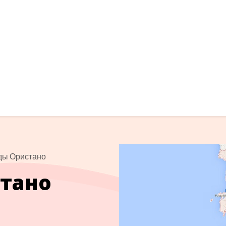
ды Ористано
тано