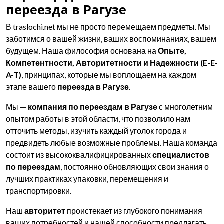
переезда в Рагузе
В traslochi.net мы не просто перемещаем предметы. Мы
заботимся о вашей жизни, ваших воспоминаниях, вашем
будущем. Наша философия основана на
Опыте,
Компетентности, Авторитетности и Надежности (E-E-
A-T)
, принципах, которые мы воплощаем на каждом
этапе вашего
переезда в Рагузе
.
Мы —
компания по переездам в Рагузе
с многолетним
опытом работы в этой области, что позволило нам
отточить методы, изучить каждый уголок города и
предвидеть любые возможные проблемы. Наша команда
состоит из высококвалифицированных
специалистов
по переездам
, постоянно обновляющих свои знания о
лучших практиках упаковки, перемещения и
транспортировки.
Наш
авторитет
проистекает из глубокого понимания
ваших потребностей и нашей способности предлагать