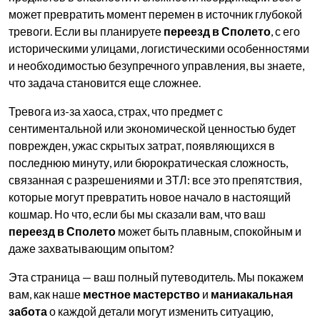
может превратить момент перемен в источник глубокой
тревоги. Если вы планируете
переезд в Сполето
, с его
историческими улицами, логистическими особенностями
и необходимостью безупречного управления, вы знаете,
что задача становится еще сложнее.
Тревога из-за хаоса, страх, что предмет с
сентиментальной или экономической ценностью будет
поврежден, ужас скрытых затрат, появляющихся в
последнюю минуту, или бюрократическая сложность,
связанная с разрешениями и ЗТЛ: все это препятствия,
которые могут превратить новое начало в настоящий
кошмар. Но что, если бы мы сказали вам, что ваш
переезд в Сполето
может быть плавным, спокойным и
даже захватывающим опытом?
Эта страница — ваш полный путеводитель. Мы покажем
вам, как наше
местное мастерство
и
маниакальная
забота
о каждой детали могут изменить ситуацию,