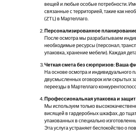
вещей и любые особые потребности. Им
связанные с территорией, такие как не
(ZTL) в Мартеллаго.
Персонализированное планирование:
После осмотра мы разрабатываем индиви
необходимые ресурсы (персонал, трансп
упаковка, хранение мебели). Каждая дет
Четкая смета без сюрпризов: Ваша ф
На основе осмотра и индивидуального п
двусмысленных оговорок или скрытых зат
переезды в Мартеллаго конкурентоспосо
Профессиональная упаковка и защит
Мы используем только высококачествен
висящей в гардеробных шкафах, до тщат
упакованных в специально изготовленны
Эта услуга устраняет беспокойство о п