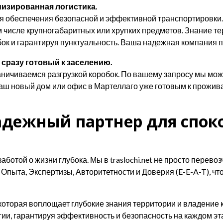
мизированная логистика.
я обеспечения безопасной и эффективной транспортировки
ом числе крупногабаритных или хрупких предметов. Знание т
ок и гарантируя пунктуальность. Ваша надежная компания п
 сразу готовый к заселению.
аничиваемся разгрузкой коробок. По вашему запросу мы мож
аш новый дом или офис в Мартеллаго уже готовым к прожива
 надежный партнер для спок
отой о жизни глубока. Мы в traslochi.net не просто перево
пыта, Экспертизы, Авторитетности и Доверия (E-E-A-T), чт
которая воплощает глубокие знания территории и владение
гии, гарантируя эффективность и безопасность на каждом э