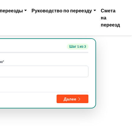
 переезды
Руководство по переезду
Смета
на
переезд
Шаг
1
из 3
н*
Далее