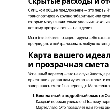
Скрытые расходы и от
Слишком общее предложение — это первый т
транспортировку крупногабаритных или хрупк
которые могут значительно увеличить оконч
поэтому прозрачность — наш девиз.
Мы в traslochi.net позиционируем себя как 
предвидеть и нейтрализовать любую потенци
Карта вашего идеа
и прозрачная смета
Успешный переезд — это не случайность, а 
ориентации, давая вам чувство контроля и 
завершаясь сметой на переезд в Мартеллаго,
Бесплатный и подробный осмотр: Ос
Каждый переезд уникален. Поэтому перв
Мартеллаго. Это позволяет нам точно оц