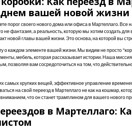
 коробки: Как переезд в М
 днем вашей новой жизни
ете порог своего нового дома или офиса в Мартеллаго. Все н
Это не фантазия, а реальность, которую мы хотим создать дл
акт новой главы вашей жизни. Это основа, на которой вы ст
оту о каждом элементе вашей жизни. Мы видим не просто "ко
енты, мебель, которая рассказывает истории. Наша миссия —
 позволяя вам сосредоточиться на том, что действительно 
их самых хрупких вещей, эффективное управление временем
ться на свой переезд в Мартеллаго не как на кошмар, котор
вниманием, что он станет трамплином для вашего нового п
реездов в Мартеллаго: Ка
листом