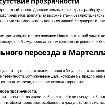
сутствие прозрачности
ревожный звонок. Дополнительные расходы на разборку и с
их предметов, доплаты за высокие этажи без лифта, неясные
ательную стоимость сверх ваших ожиданий. Недоверие к не
ваше противоядие от этих ловушек. Наш многолетний опыт в 
альную проблему, предлагая вам конкретные решения и бес
льного переезда в Мартелл
результат тщательного планирования и безупречного выполн
компетентности. Вот ключевые шаги, которые мы предприним
 которая не преподнесет вам никаких сюрпризов.
нова прозрачности.
ым шагом всегда является бесплатный и ни к чему не обяз
енить объем предметов, особенности доступа (этажи, лифты,