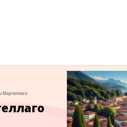
ы Мартеллаго
теллаго