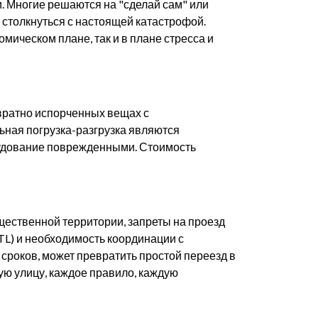
. Многие решаются на "сделай сам" или
столкнуться с настоящей катастрофой.
мическом плане, так и в плане стресса и
звратно испорченных вещах с
ная погрузка-разгрузка являются
рудование поврежденными. Стоимость
бщественной территории, запреты на проезд
TL) и необходимость координации с
 сроков, может превратить простой переезд в
ую улицу, каждое правило, каждую