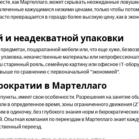
есте, как Мартеллаго, может скрывать неожиданные ловушки
леченные кажущимися низкими ценами, только чтобы потом 
сто превращается в гораздо более высокую цену, как в эконо
 и неадекватной упаковки
 предметах, поцарапанной мебели или, что еще хуже, безво
упаковка, некачественные материалы или непрофессиональ
ш старинный рояль, семейную картину или офисное IT-обо
 выше по сравнению с первоначальной "экономией".
рократии в Мартеллаго
 пункты, имеет свои особенности. Разрешения на занятие о
или в определенное время, зоны ограниченного движения (Z
м в одиночку, без глубокого знания норм и бюрократических
. Опытная компания по переездам в Мартеллаго знает кажд
ственный переезд.