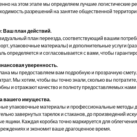
енно на этом этапе мы определяем лучшие логистические 
обходимость разрешений на занятие общественной территори
 Ваш план действий.
дуальный план переезда, соответствующий вашим потребнос
орт, упаковочные материалы) и дополнительные услуги (ра
аль определяется и согласовывается с вами, чтобы гарантир
инансовая уверенность.
лана мы предоставляем вам подробную и прозрачную смету. К
рат. Мы хотим, чтобы вы точно знали, сколько вы потратите
бны и отражают качество и полноту предоставляемых нами 
а вашего имущества.
ные упаковочные материалы и профессиональные методы дл
ельно завернутых тарелок и стаканов, до произведений иск
е ящики. Каждая коробка точно маркируется для облегчения
овреждениях и экономит ваше драгоценное время.