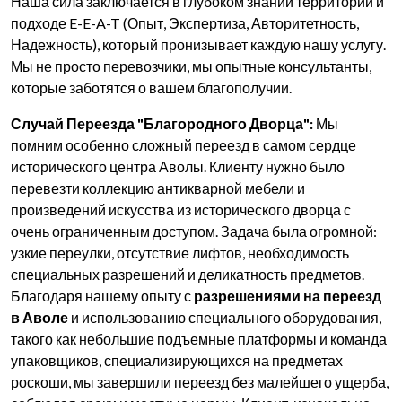
Наша сила заключается в глубоком знании территории и
подходе E-E-A-T (Опыт, Экспертиза, Авторитетность,
Надежность), который пронизывает каждую нашу услугу.
Мы не просто перевозчики, мы опытные консультанты,
которые заботятся о вашем благополучии.
Случай Переезда "Благородного Дворца":
Мы
помним особенно сложный переезд в самом сердце
исторического центра Аволы. Клиенту нужно было
перевезти коллекцию антикварной мебели и
произведений искусства из исторического дворца с
очень ограниченным доступом. Задача была огромной:
узкие переулки, отсутствие лифтов, необходимость
специальных разрешений и деликатность предметов.
Благодаря нашему опыту с
разрешениями на переезд
в Аволе
и использованию специального оборудования,
такого как небольшие подъемные платформы и команда
упаковщиков, специализирующихся на предметах
роскоши, мы завершили переезд без малейшего ущерба,