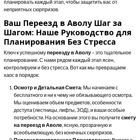
планировать каждый этап, чтобы защитить вас от
неприятных сюрпризов.
Ваш Переезд в Аволу Шаг за
Шагом: Наше Руководство для
Планирования Без Стресса
Ключ к успешному
переезду в Аволу
– это тщательное
планирование. С нами рядом каждый этап ясен,
контролируем и без стресса. Вот как мы превращаем
хаос в порядок:
Осмотр и Детальная Смета:
Мы начинаем с
бесплатного и ни к чему не обязывающего осмотра.
Мы оцениваем объем предметов, особенности
доступа (лестницы, лифты, ЗОД), и ваши особые
потребности. На основании этого вы получите
смету
на переезд в Аволе
, ясную, прозрачную и
всеобъемлющую, без конечных сюрпризов.
Персонализированное Планирование:
Вместе с