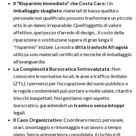
Il "Risparmio Immediato" che Costa Caro:
Un
imballaggio sbagliato
, materiali di bassa qualità o
personale non qualificato possono trasformare un piccolo
urto in un danno irreparabile. Quell'oggetto di valore
affettivo, quel pezzo d'arredo di design... il costo della
riparazione o sostituzione supera di gran lunga il
"risparmio" iniziale. La nostra
ditta traslochi Afragola
utilizza solo materiali certificati e tecniche di imballaggio
all'avanguardia.
La Complessità Burocratica Sottovalutata:
Non
conoscere le normative locali, le aree a traffico limitato
(ZTL), i permessi per l'occupazione del suolo pubblico o
le regole condominiali può portare a multe salate, ritardi e
blocchi inaspettati. Noi gestiamo ogni aspetto
burocratico, garantendoti un
trasloco senza intoppi
legali.
Il Caos Organizzativo:
Coordinare mezzi, personale,
orari, smontaggio e rimontaggio è un lavoro a tempo
pieno. Senza un'esperienza consolidata, il rischio è di