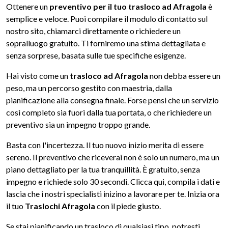
Ottenere un
preventivo per il tuo trasloco ad Afragola
è
semplice e veloce. Puoi compilare il modulo di contatto sul
nostro sito, chiamarci direttamente o richiedere un
sopralluogo gratuito. Ti forniremo una stima dettagliata e
senza sorprese, basata sulle tue specifiche esigenze.
Hai visto come un
trasloco ad Afragola
non debba essere un
peso, ma un percorso gestito con maestria, dalla
pianificazione alla consegna finale. Forse pensi che un servizio
così completo sia fuori dalla tua portata, o che richiedere un
preventivo sia un impegno troppo grande.
Basta con l'incertezza. Il tuo nuovo inizio merita di essere
sereno. Il preventivo che riceverai non è solo un numero, ma un
piano dettagliato per la tua tranquillità. È gratuito, senza
impegno e richiede solo 30 secondi. Clicca qui, compila i dati e
lascia che i nostri specialisti inizino a lavorare per te. Inizia ora
il tuo
Traslochi Afragola
con il piede giusto.
Se stai pianificando un trasloco di qualsiasi tipo, potresti