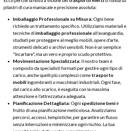
Ecco perché la nostra visione del
trasporto merci
si fonda su
pilastri di cura maniacale e precisione assoluta:
Imballaggio Professionale su Misura:
Ogni bene
richiede un trattamento specifico. Utilizziamo materiali e
tecniche di
imballaggio professionale
all'avanguardia,
studiati per proteggere al meglio mobili, opere d'arte,
strumenti delicati o archivi sensibili. Non è un semplice
"incartare", ma un vero e proprio scudo protettivo.
Movimentazione Specializzata:
Il nostro team è
composto da specialisti formati per gestire ogni tipo di
carico, anche quelli più complessi come
trasporto
mobili
ingombranti o macchinari industriali. Ogni fase,
dal carico allo scarico, è eseguita con la massima
attenzione e l'attrezzatura adeguata.
Pianificazione Dettagliata:
Ogni
spedizione beni
è
frutto di una pianificazione meticolosa. Analizziamo
percorsi, accessi, tempistiche, per garantire un flusso
senza interruzioni e minimizzare ogni rischio. La tua