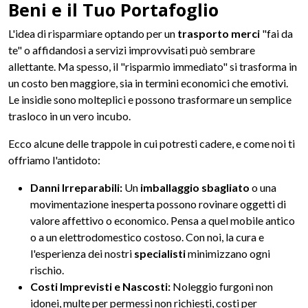
Beni e il Tuo Portafoglio
L'idea di risparmiare optando per un
trasporto merci
"fai da
te" o affidandosi a servizi improvvisati può sembrare
allettante. Ma spesso, il "risparmio immediato" si trasforma in
un costo ben maggiore, sia in termini economici che emotivi.
Le insidie sono molteplici e possono trasformare un semplice
trasloco in un vero incubo.
Ecco alcune delle trappole in cui potresti cadere, e come noi ti
offriamo l'antidoto:
Danni Irreparabili:
Un
imballaggio sbagliato
o una
movimentazione inesperta possono rovinare oggetti di
valore affettivo o economico. Pensa a quel mobile antico
o a un elettrodomestico costoso. Con noi, la cura e
l'esperienza dei nostri
specialisti
minimizzano ogni
rischio.
Costi Imprevisti e Nascosti:
Noleggio furgoni non
idonei, multe per permessi non richiesti, costi per