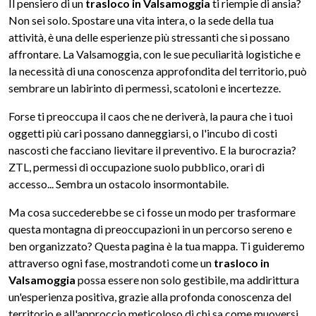
Il pensiero di un
trasloco in Valsamoggia
ti riempie di ansia?
Non sei solo. Spostare una vita intera, o la sede della tua
attività, è una delle esperienze più stressanti che si possano
affrontare. La Valsamoggia, con le sue peculiarità logistiche e
la necessità di una conoscenza approfondita del territorio, può
sembrare un labirinto di permessi, scatoloni e incertezze.
Forse ti preoccupa il caos che ne deriverà, la paura che i tuoi
oggetti più cari possano danneggiarsi, o l'incubo di costi
nascosti che facciano lievitare il preventivo. E la burocrazia?
ZTL, permessi di occupazione suolo pubblico, orari di
accesso... Sembra un ostacolo insormontabile.
Ma cosa succederebbe se ci fosse un modo per trasformare
questa montagna di preoccupazioni in un percorso sereno e
ben organizzato? Questa pagina è la tua mappa. Ti guideremo
attraverso ogni fase, mostrandoti come un
trasloco in
Valsamoggia
possa essere non solo gestibile, ma addirittura
un'esperienza positiva, grazie alla profonda conoscenza del
territorio e all'approccio meticoloso di chi sa come muoversi.