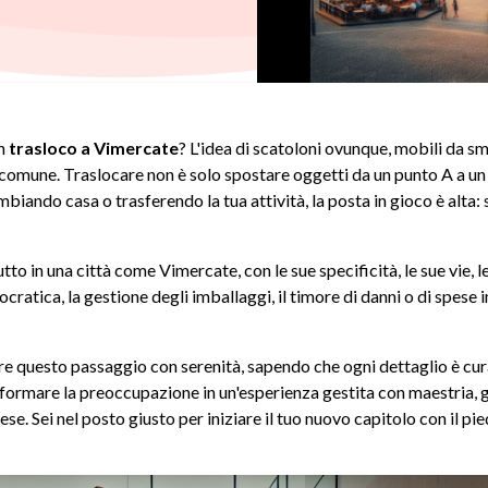
un
trasloco a Vimercate
? L'idea di scatoloni ovunque, mobili da sm
one comune. Traslocare non è solo spostare oggetti da un punto A a
biando casa o trasferendo la tua attività, la posta in gioco è alta: si
to in una città come Vimercate, con le sue specificità, le sue vie, l
cratica, la gestione degli imballaggi, il timore di danni o di spe
re questo passaggio con serenità, sapendo che ogni dettaglio è c
sformare la preoccupazione in un'esperienza gestita con maestria,
se. Sei nel posto giusto per iniziare il tuo nuovo capitolo con il pie