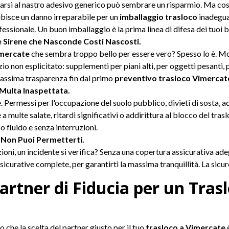
darsi al nastro adesivo generico può sembrare un risparmio. Ma co
ubisce un danno irreparabile per un
imballaggio trasloco
inadeguat
fessionale. Un buon imballaggio è la prima linea di difesa dei tuoi b
le Sirene che Nasconde Costi Nascosti.
imercate
che sembra troppo bello per essere vero? Spesso lo è. Molt
o non esplicitato: supplementi per piani alti, per oggetti pesanti, p
massima trasparenza fin dal primo
preventivo trasloco Vimercat
a Multa Inaspettata.
. Permessi per l'occupazione del suolo pubblico, divieti di sosta, a
 multe salate, ritardi significativi o addirittura al blocco del tras
 fluido e senza interruzioni.
e Non Puoi Permetterti.
ioni, un incidente si verifica? Senza una copertura assicurativa ad
curative complete, per garantirti la massima tranquillità. La sicure
Partner di Fiducia per un Tras
o che la scelta del partner giusto per il tuo
trasloco a Vimercate
è