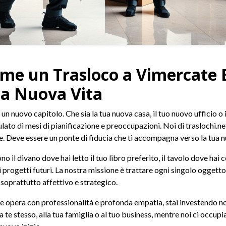
Come un Trasloco a Vimercate 
ua Nuova Vita
i un nuovo capitolo. Che sia la tua nuova casa, il tuo nuovo ufficio o 
ulato di mesi di pianificazione e preoccupazioni. Noi di traslochi.n
. Deve essere un ponte di fiducia che ti accompagna verso la tua n
no il divano dove hai letto il tuo libro preferito, il tavolo dove hai 
di progetti futuri. La nostra missione è trattare ogni singolo oggett
soprattutto affettivo e strategico.
e opera con professionalità e profonda empatia, stai investendo non 
te stesso, alla tua famiglia o al tuo business, mentre noi ci occup