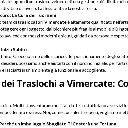
bia bisogno di un trasloco veloce o di una gestione più diluita nel
i vita o di lavoro. La flessibilità è la nostra forza.
curo: La Cura dei Tuoi Beni
ro team di
traslocatori Vimercate
è altamente qualificato nell'arte
roteggere ogni oggetto, dal bicchiere più fragile al mobile più ing
porto avviene con mezzi moderni e sicuri, guidati da personale esper
Inizia Subito
è finito. Ci occupiamo dello scarico, del posizionamento degli scato
esideri, possiamo anche aiutarti con il riordino iniziale, per farti s
 è lasciarti in un ambiente già funzionale e accogliente.
dei Traslochi a Vimercate: C
ccica. Molti si avventurano nel "fai-da-te" o si affidano a servizi 
tempo, denaro e stress. Noi, come consulenti esperti, vogliamo metter
Perché un Imballaggio Sbagliato Ti Costerà una Fortuna.