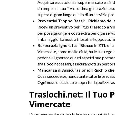
Acquistare scatoloni al supermercato e affi
si rompe o la tua TV di ultima generazione s
supera di gran lunga quello di un servizio pro
Preventivi Troppo Bassi: Il Richiamo del
Ricevi un preventivo per il tuo
trasloco a V
per poi aggiungere costi extra per ogni servizi
imballaggio. La nostra filosofia è opposta: 
Burocrazia Ignorata: Il Blocco in ZTL o l
Vimercate, come molte città, ha le sue regole
pedonali. Ignorare questi aspetti può portare a
trasloco
necessari, assicurandoti un percorso
Mancanza di Assicurazione: Il Rischio ch
Cosa succede se, nonostante tutte le precauz
Ogni nostro trasloco è coperto da polizze assi
Traslochi.net: Il Tuo 
Vimercate
Dopo aver esplorato le sfide e le soluzioni, è chiar