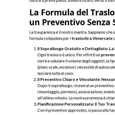
fatto è il primo passo, solido e sicuro, verso il tuo
La Formula del Traslo
un Preventivo Senza 
La trasparenza è il nostro mantra. Sappiamo che un
formula collaudata per i
traslochi a Vimercate
c
Il Sopralluogo Gratuito e Dettagliato: L
Ogni trasloco è unico. Per offrirti un
preven
verrà a valutare il volume degli oggetti, la ti
(piani, scale, ascensori, necessità di autosca
lasciare nulla al caso.
Il Preventivo Chiaro e Vincolante: Nessu
Dopo il sopralluogo, riceverai un preventivo
rimontaggio, permessi, assicurazione, eventua
all'ultimo minuto. La nostra promessa è chiare
Pianificazione Personalizzata: Il Tuo Tra
Con il preventivo approvato, si passa alla fase