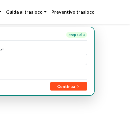
Guida al trasloco
Preventivo trasloco
Step
1
di 3
no*
Continua