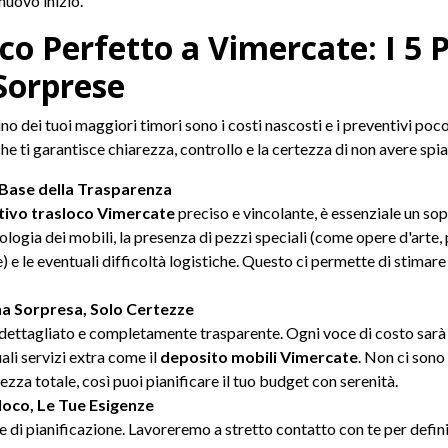
 nuovo inizio.
co Perfetto a Vimercate: I 5 
Sorprese
o dei tuoi maggiori timori sono i costi nascosti e i preventivi poc
he ti garantisce chiarezza, controllo e la certezza di non avere sp
a Base della Trasparenza
tivo trasloco Vimercate
preciso e vincolante, è essenziale un so
pologia dei mobili, la presenza di pezzi speciali (come opere d'arte, 
le) e le eventuali difficoltà logistiche. Questo ci permette di stimar
na Sorpresa, Solo Certezze
 dettagliato e completamente trasparente. Ogni voce di costo sarà
li servizi extra come il
deposito mobili Vimercate
. Non ci sono
zza totale, così puoi pianificare il tuo budget con serenità.
sloco, Le Tue Esigenze
 di pianificazione. Lavoreremo a stretto contatto con te per definire o