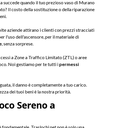
sa succede quando il tuo prezioso vaso di Murano
o? Il costo della sostituzione o della riparazione
eni.
e aziende attirano i clienti con prezzi stracciati
er l'uso dell'ascensore, per il materiale di
e
, senza sorprese.
ccessi a Zone a Traffico Limitato (ZTL) o aree
loco. Noi gestiamo per te tutti i
permessi
eguata, il danno è completamente a tuo carico.
zza dei tuoi beni è la nostra priorità.
loco Sereno a
 fondamentale. Traslochi.net non è solo una