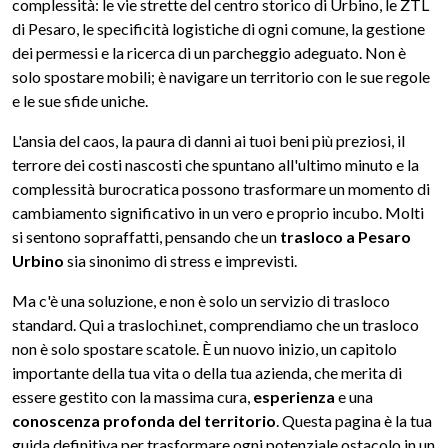
complessità: le vie strette del centro storico di Urbino, le ZTL
di Pesaro, le specificità logistiche di ogni comune, la gestione
dei permessi e la ricerca di un parcheggio adeguato. Non è
solo spostare mobili; è navigare un territorio con le sue regole
e le sue sfide uniche.
L'ansia del caos, la paura di danni ai tuoi beni più preziosi, il
terrore dei costi nascosti che spuntano all'ultimo minuto e la
complessità burocratica possono trasformare un momento di
cambiamento significativo in un vero e proprio incubo. Molti
si sentono sopraffatti, pensando che un
trasloco a Pesaro
Urbino
sia sinonimo di stress e imprevisti.
Ma c'è una soluzione, e non è solo un servizio di trasloco
standard. Qui a traslochi.net, comprendiamo che un trasloco
non è solo spostare scatole. È un nuovo inizio, un capitolo
importante della tua vita o della tua azienda, che merita di
essere gestito con la massima cura,
esperienza
e una
conoscenza profonda del territorio
. Questa pagina è la tua
guida definitiva per trasformare ogni potenziale ostacolo in un