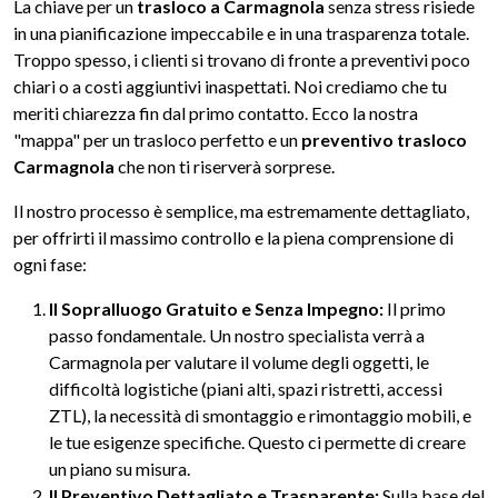
La chiave per un
trasloco a Carmagnola
senza stress risiede
in una pianificazione impeccabile e in una trasparenza totale.
Troppo spesso, i clienti si trovano di fronte a preventivi poco
chiari o a costi aggiuntivi inaspettati. Noi crediamo che tu
meriti chiarezza fin dal primo contatto. Ecco la nostra
"mappa" per un trasloco perfetto e un
preventivo trasloco
Carmagnola
che non ti riserverà sorprese.
Il nostro processo è semplice, ma estremamente dettagliato,
per offrirti il massimo controllo e la piena comprensione di
ogni fase:
Il Sopralluogo Gratuito e Senza Impegno:
Il primo
passo fondamentale. Un nostro specialista verrà a
Carmagnola per valutare il volume degli oggetti, le
difficoltà logistiche (piani alti, spazi ristretti, accessi
ZTL), la necessità di smontaggio e rimontaggio mobili, e
le tue esigenze specifiche. Questo ci permette di creare
un piano su misura.
Il Preventivo Dettagliato e Trasparente:
Sulla base del