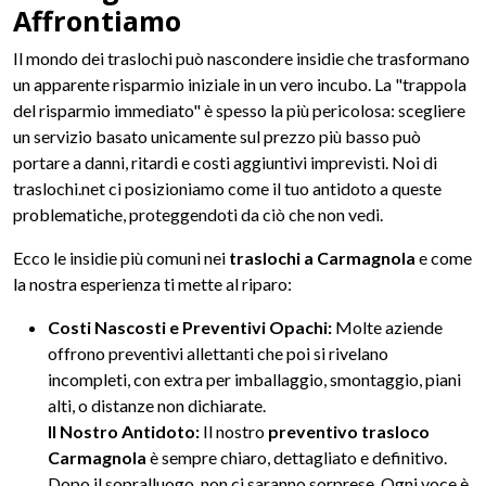
Affrontiamo
Il mondo dei traslochi può nascondere insidie che trasformano
un apparente risparmio iniziale in un vero incubo. La "trappola
del risparmio immediato" è spesso la più pericolosa: scegliere
un servizio basato unicamente sul prezzo più basso può
portare a danni, ritardi e costi aggiuntivi imprevisti. Noi di
traslochi.net ci posizioniamo come il tuo antidoto a queste
problematiche, proteggendoti da ciò che non vedi.
Ecco le insidie più comuni nei
traslochi a Carmagnola
e come
la nostra esperienza ti mette al riparo:
Costi Nascosti e Preventivi Opachi:
Molte aziende
offrono preventivi allettanti che poi si rivelano
incompleti, con extra per imballaggio, smontaggio, piani
alti, o distanze non dichiarate.
Il Nostro Antidoto:
Il nostro
preventivo trasloco
Carmagnola
è sempre chiaro, dettagliato e definitivo.
Dopo il sopralluogo, non ci saranno sorprese. Ogni voce è