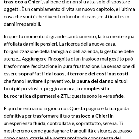
trasloco a Chieri
, sai bene che non si tratta solo di spostare
oggetti. È un cambiamento di vita, un nuovo capitolo, e l'ultima
cosa che vuoi è che diventi un incubo di caos, costi inattesi o
danni irreparabili.
In questo momento di grande cambiamento, la tua mente è già
affollata da mille pensieri. La ricerca della nuova casa,
l'organizzazione della famiglia o dell'azienda, la gestione delle
utenze... Aggiungere l'incognita di un trasloco mal gestito può
trasformare l'eccitazione in pura frustrazione. La sensazione di
essere
sopraffatti dal caos
, il
terrore dei costi nascosti
che fanno lievitare il preventivo, la
paura del danno
ai tuoi
beni più preziosi o, peggio ancora, la
complessità
burocratica
di permessi e ZTL: queste sono le vere sfide.
È qui che entriamo in gioco noi. Questa pagina è la tua guida
definitiva per trasformare il tuo
trasloco a Chieri
in
un'esperienza fluida, controllata e, soprattutto, serena. Ti
mostreremo come guadagnare tranquillità e sicurezza, passo
dopo passo, grazie alla nostra profonda conoscenza del