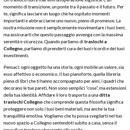
momento di transizione, un ponte tra il passato e il futuro. Per
te, significa lasciare un luogo che ha ospitato momenti
importanti e abbracciarne uno nuovo, pieno di promesse. La
nostra missione non è semplicemente movimentare i tuoi beni,
ma assicurarti che questo passaggio avvenga con la massima
serenità e sicurezza. Quando parliamo di
traslochi a
Collegno
, parliamo di prenderti cura dei tuoi ricordi e dei tuoi
investimenti.
Pensaci: ogni oggetto ha una storia, ogni mobile un valore, sia
esso affettivo o economico. Il tuo pianoforte, quella libreria
piena di libri che ti hanno accompagnato per anni, i quadri che
decorano le tue pareti. Non sono semplici “cose”, ma estensioni
della tua identità. Affidare il loro trasporto a una
ditta
traslochi Collegno
che comprende questa filosofia significa
proteggere non solo i tuoi beni materiali, ma anche la tua
tranquillità emotiva. Vogliamo che tu possa svegliarti nel tuo
nuovo spazio a Collegno sentendoti subito a casa, senza il
peso di un trasloco stressante alle spalle.