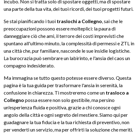
incubo. Non si tratta solo di spostare oggetti, ma di spostare
una parte della tua vita, dei tuoi ricordi, dei tuoi progetti futuri.
Se stai pianificando i tuoi
traslochi a Collegno
, sai che le
preoccupazioni possono essere molteplici: la paura di
danneggiare ciò che ami, il terrore dei costi imprevisti che
spuntano all'ultimo minuto, la complessità di permessi e ZTL in
una città che, pur familiare, nasconde le sue insidie logistiche.
La burocrazia può sembrare un labirinto, e l'ansia del caos un
compagno indesiderato.
Ma immagina se tutto questo potesse essere diverso. Questa
pagina è la tua guida per trasformare l'ansia in serenità, la
confusione in chiarezza. Ti mostreremo come un
trasloco a
Collegno
possa essere non solo gestibile, ma persino
un'esperienza fluida e positiva, grazie a chi conosce ogni
angolo della città e ogni segreto del mestiere. Siamo qui per
guadagnare la tua fiducia e la tua richiesta di preventivo, non
per venderti un servizio, ma per offrirti la soluzione che meriti.