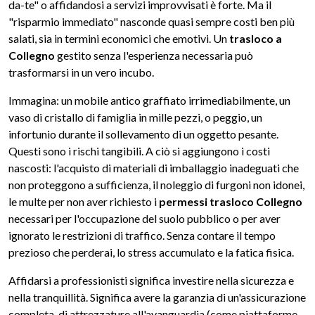
da-te" o affidandosi a servizi improvvisati è forte. Ma il
"risparmio immediato" nasconde quasi sempre costi ben più
salati, sia in termini economici che emotivi. Un
trasloco a
Collegno
gestito senza l'esperienza necessaria può
trasformarsi in un vero incubo.
Immagina: un mobile antico graffiato irrimediabilmente, un
vaso di cristallo di famiglia in mille pezzi, o peggio, un
infortunio durante il sollevamento di un oggetto pesante.
Questi sono i rischi tangibili. A ciò si aggiungono i costi
nascosti: l'acquisto di materiali di imballaggio inadeguati che
non proteggono a sufficienza, il noleggio di furgoni non idonei,
le multe per non aver richiesto i
permessi trasloco Collegno
necessari per l'occupazione del suolo pubblico o per aver
ignorato le restrizioni di traffico. Senza contare il tempo
prezioso che perderai, lo stress accumulato e la fatica fisica.
Affidarsi a professionisti significa investire nella sicurezza e
nella tranquillità. Significa avere la garanzia di un'assicurazione
completa, di attrezzature all'avanguardia (come piattaforme