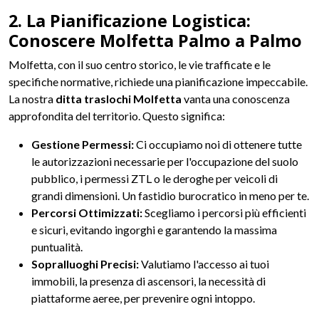
2. La Pianificazione Logistica:
Conoscere Molfetta Palmo a Palmo
Molfetta, con il suo centro storico, le vie trafficate e le
specifiche normative, richiede una pianificazione impeccabile.
La nostra
ditta traslochi Molfetta
vanta una conoscenza
approfondita del territorio. Questo significa:
Gestione Permessi:
Ci occupiamo noi di ottenere tutte
le autorizzazioni necessarie per l'occupazione del suolo
pubblico, i permessi ZTL o le deroghe per veicoli di
grandi dimensioni. Un fastidio burocratico in meno per te.
Percorsi Ottimizzati:
Scegliamo i percorsi più efficienti
e sicuri, evitando ingorghi e garantendo la massima
puntualità.
Sopralluoghi Precisi:
Valutiamo l'accesso ai tuoi
immobili, la presenza di ascensori, la necessità di
piattaforme aeree, per prevenire ogni intoppo.