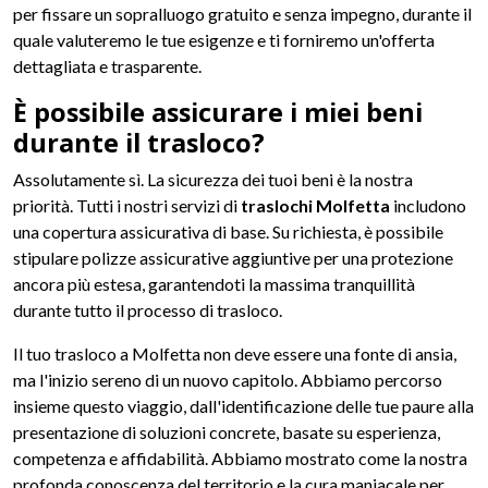
per fissare un sopralluogo gratuito e senza impegno, durante il
quale valuteremo le tue esigenze e ti forniremo un'offerta
dettagliata e trasparente.
È possibile assicurare i miei beni
durante il trasloco?
Assolutamente sì. La sicurezza dei tuoi beni è la nostra
priorità. Tutti i nostri servizi di
traslochi Molfetta
includono
una copertura assicurativa di base. Su richiesta, è possibile
stipulare polizze assicurative aggiuntive per una protezione
ancora più estesa, garantendoti la massima tranquillità
durante tutto il processo di trasloco.
Il tuo trasloco a Molfetta non deve essere una fonte di ansia,
ma l'inizio sereno di un nuovo capitolo. Abbiamo percorso
insieme questo viaggio, dall'identificazione delle tue paure alla
presentazione di soluzioni concrete, basate su esperienza,
competenza e affidabilità. Abbiamo mostrato come la nostra
profonda conoscenza del territorio e la cura maniacale per