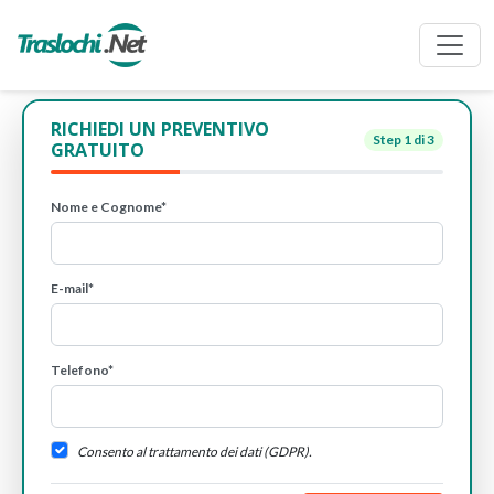
RICHIEDI UN PREVENTIVO
Step
1
di 3
GRATUITO
Nome e Cognome*
E-mail*
Telefono*
Consento al trattamento dei dati (GDPR).