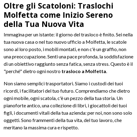
Oltre gli Scatoloni: Traslochi
Molfetta come Inizio Sereno
della Tua Nuova Vita
Immagina per un istante: il giorno del trasloco è finito. Sei nella
tua nuova casa o nel tuo nuovo ufficio a Molfetta, le scatole
sono al loro posto, i mobili montati, e non c'è un graffio, non
una preoccupazione. Senti una pace profonda, la soddisfazione
di un obiettivo raggiunto senza fatica, senza stress. Questo è il
"perché" dietro ogni nostro
trasloco a Molfetta
.
Non siamo semplici trasportatori. Siamo i custodi dei tuoi
ricordi, i facilitatori del tuo futuro. Comprendiamo che dietro
ogni mobile, ogni scatola, c'è un pezzo della tua storia. Un
pianoforte antico, una collezione di libri, i giocattoli dei tuoi
figli, i documenti vitali della tua azienda: per noi, non sono solo
oggetti. Sono frammenti della tua vita, del tuo lavoro, che
meritano la massima cura e rispetto.