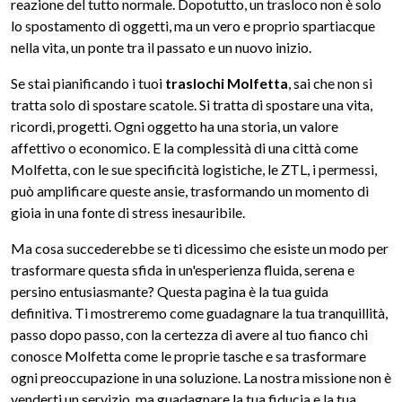
reazione del tutto normale. Dopotutto, un trasloco non è solo
lo spostamento di oggetti, ma un vero e proprio spartiacque
nella vita, un ponte tra il passato e un nuovo inizio.
Se stai pianificando i tuoi
traslochi Molfetta
, sai che non si
tratta solo di spostare scatole. Si tratta di spostare una vita,
ricordi, progetti. Ogni oggetto ha una storia, un valore
affettivo o economico. E la complessità di una città come
Molfetta, con le sue specificità logistiche, le ZTL, i permessi,
può amplificare queste ansie, trasformando un momento di
gioia in una fonte di stress inesauribile.
Ma cosa succederebbe se ti dicessimo che esiste un modo per
trasformare questa sfida in un'esperienza fluida, serena e
persino entusiasmante? Questa pagina è la tua guida
definitiva. Ti mostreremo come guadagnare la tua tranquillità,
passo dopo passo, con la certezza di avere al tuo fianco chi
conosce Molfetta come le proprie tasche e sa trasformare
ogni preoccupazione in una soluzione. La nostra missione non è
venderti un servizio, ma guadagnare la tua fiducia e la tua