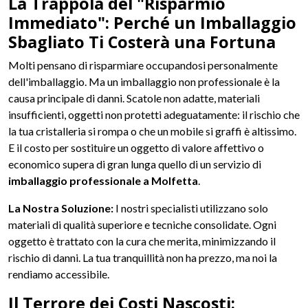
La Trappola del "Risparmio
Immediato": Perché un Imballaggio
Sbagliato Ti Costerà una Fortuna
Molti pensano di risparmiare occupandosi personalmente
dell'imballaggio. Ma un imballaggio non professionale è la
causa principale di danni. Scatole non adatte, materiali
insufficienti, oggetti non protetti adeguatamente: il rischio che
la tua cristalleria si rompa o che un mobile si graffi è altissimo.
E il costo per sostituire un oggetto di valore affettivo o
economico supera di gran lunga quello di un servizio di
imballaggio professionale a Molfetta
.
La Nostra Soluzione:
I nostri specialisti utilizzano solo
materiali di qualità superiore e tecniche consolidate. Ogni
oggetto è trattato con la cura che merita, minimizzando il
rischio di danni. La tua tranquillità non ha prezzo, ma noi la
rendiamo accessibile.
Il Terrore dei Costi Nascosti: