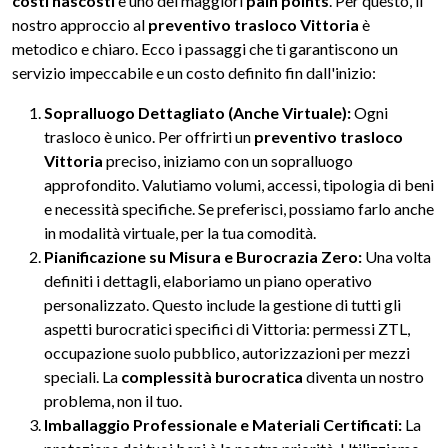
costi nascosti
è uno dei maggiori
pain points
. Per questo, il
nostro approccio al
preventivo trasloco Vittoria
è
metodico e chiaro. Ecco i passaggi che ti garantiscono un
servizio impeccabile e un costo definito fin dall'inizio:
Sopralluogo Dettagliato (Anche Virtuale):
Ogni
trasloco è unico. Per offrirti un
preventivo trasloco
Vittoria
preciso, iniziamo con un sopralluogo
approfondito. Valutiamo volumi, accessi, tipologia di beni
e necessità specifiche. Se preferisci, possiamo farlo anche
in modalità virtuale, per la tua comodità.
Pianificazione su Misura e Burocrazia Zero:
Una volta
definiti i dettagli, elaboriamo un piano operativo
personalizzato. Questo include la gestione di tutti gli
aspetti burocratici specifici di Vittoria: permessi ZTL,
occupazione suolo pubblico, autorizzazioni per mezzi
speciali. La
complessità burocratica
diventa un nostro
problema, non il tuo.
Imballaggio Professionale e Materiali Certificati:
La