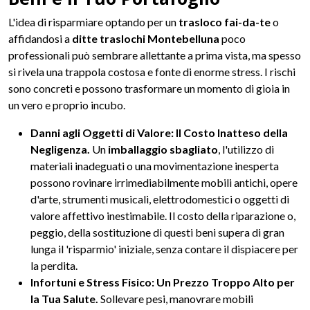
L'idea di risparmiare optando per un
trasloco fai-da-te
o
affidandosi a
ditte traslochi Montebelluna
poco
professionali può sembrare allettante a prima vista, ma spesso
si rivela una trappola costosa e fonte di enorme stress. I rischi
sono concreti e possono trasformare un momento di gioia in
un vero e proprio incubo.
Danni agli Oggetti di Valore: Il Costo Inatteso della
Negligenza.
Un
imballaggio sbagliato
, l'utilizzo di
materiali inadeguati o una movimentazione inesperta
possono rovinare irrimediabilmente mobili antichi, opere
d'arte, strumenti musicali, elettrodomestici o oggetti di
valore affettivo inestimabile. Il costo della riparazione o,
peggio, della sostituzione di questi beni supera di gran
lunga il 'risparmio' iniziale, senza contare il dispiacere per
la perdita.
Infortuni e Stress Fisico: Un Prezzo Troppo Alto per
la Tua Salute.
Sollevare pesi, manovrare mobili