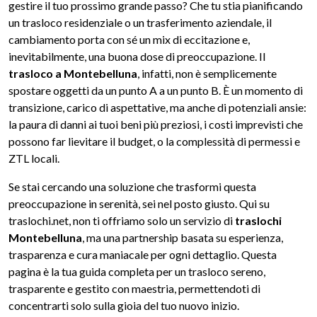
gestire il tuo prossimo grande passo? Che tu stia pianificando
un trasloco residenziale o un trasferimento aziendale, il
cambiamento porta con sé un mix di eccitazione e,
inevitabilmente, una buona dose di preoccupazione. Il
trasloco a Montebelluna
, infatti, non è semplicemente
spostare oggetti da un punto A a un punto B. È un momento di
transizione, carico di aspettative, ma anche di potenziali ansie:
la paura di danni ai tuoi beni più preziosi, i costi imprevisti che
possono far lievitare il budget, o la complessità di permessi e
ZTL locali.
Se stai cercando una soluzione che trasformi questa
preoccupazione in serenità, sei nel posto giusto. Qui su
traslochi.net, non ti offriamo solo un servizio di
traslochi
Montebelluna
, ma una partnership basata su esperienza,
trasparenza e cura maniacale per ogni dettaglio. Questa
pagina è la tua guida completa per un trasloco sereno,
trasparente e gestito con maestria, permettendoti di
concentrarti solo sulla gioia del tuo nuovo inizio.