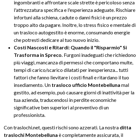
ingombranti e affrontare scale strette è pericoloso senza
l'attrezzatura specifica e l'esperienza adeguate. Rischiare
infortuni alla schiena, cadute o danni fisici è un prezzo
troppo alto da pagare. Inoltre, lo stress fisico e mentale di
un trasloco autogestito è enorme, consumando energie
che potresti dedicare al tuo nuovo inizio.
Costi Nascosti e Ritardi: Quando il "Risparmio" Si
Trasforma in Spreco.
Furgoni inadeguati che richiedono
più viaggi, mancanza di permessi che comportano multe,
tempi di carico/scarico dilatati per inesperienza... tutti
fattori che fanno lievitare i costi finali e ritardano il tuo
insediamento. Un
trasloco ufficio Montebelluna
mal
gestito, ad esempio, può causare giorni di inattività per la
tua azienda, traducendosi in perdite economiche
significative ben superiori al preventivo di un
professionista.
Con traslochi.net, questi rischi sono azzerati. La nostra
ditta
traslochi Montebelluna
è completamente assicurata, il