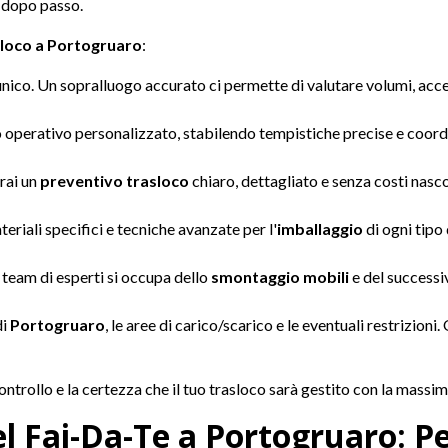
 dopo passo.
sloco a Portogruaro
:
nico. Un sopralluogo accurato ci permette di valutare volumi, acces
operativo personalizzato, stabilendo tempistiche precise e coordin
rai un
preventivo trasloco
chiaro, dettagliato e senza costi nasco
eriali specifici e tecniche avanzate per l'
imballaggio
di ogni tipo 
 team di esperti si occupa dello
smontaggio mobili
e del success
di
Portogruaro
, le aree di carico/scarico e le eventuali restrizion
ntrollo e la certezza che il tuo trasloco sarà gestito con la mass
el Fai-Da-Te a Portogruaro: P