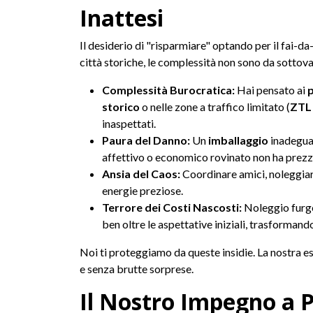
Inattesi
Il desiderio di "risparmiare" optando per il fai-d
città storiche, le complessità non sono da sottova
Complessità Burocratica:
Hai pensato ai
p
storico
o nelle zone a traffico limitato (
ZTL
inaspettati.
Paura del Danno:
Un
imballaggio
inadeguat
affettivo o economico rovinato non ha prezzo.
Ansia del Caos:
Coordinare amici, noleggiare 
energie preziose.
Terrore dei Costi Nascosti:
Noleggio furgon
ben oltre le aspettative iniziali, trasforman
Noi ti proteggiamo da queste insidie. La nostra e
e senza brutte sorprese.
Il Nostro Impegno a P