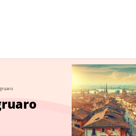
gruaro
gruaro