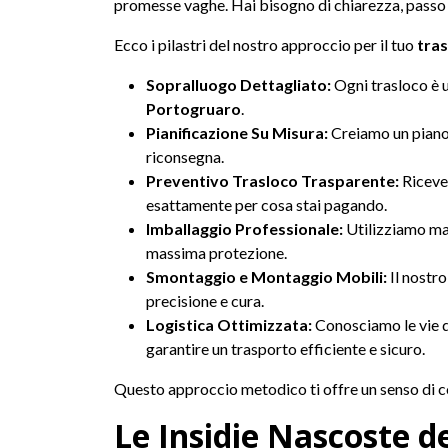
promesse vaghe. Hai bisogno di chiarezza, passo
Ecco i pilastri del nostro approccio per il tuo
tra
Sopralluogo Dettagliato:
Ogni trasloco è u
Portogruaro
.
Pianificazione Su Misura:
Creiamo un piano 
riconsegna.
Preventivo Trasloco Trasparente:
Riceve
esattamente per cosa stai pagando.
Imballaggio Professionale:
Utilizziamo mat
massima protezione.
Smontaggio e Montaggio Mobili:
Il nostro
precisione e cura.
Logistica Ottimizzata:
Conosciamo le vie 
garantire un trasporto efficiente e sicuro.
Questo approccio metodico ti offre un senso di co
Le Insidie Nascoste d