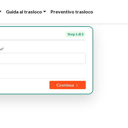
Guida al trasloco
Preventivo trasloco
Step
1
di 3
no*
Continua