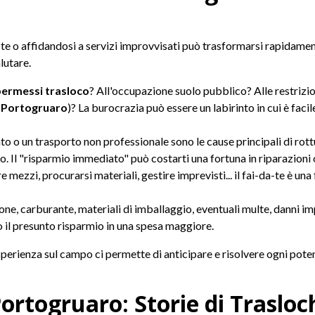
a-te o affidandosi a servizi improvvisati può trasformarsi rapidame
lutare.
ermessi trasloco
? All'occupazione suolo pubblico? Alle restrizion
 Portogruaro
)? La burocrazia può essere un labirinto in cui è facile
o o un trasporto non professionale sono le cause principali di rot
 Il "risparmio immediato" può costarti una fortuna in riparazioni o
mezzi, procurarsi materiali, gestire imprevisti... il fai-da-te è una 
e, carburante, materiali di imballaggio, eventuali multe, danni impr
do il presunto risparmio in una spesa maggiore.
sperienza sul campo ci permette di anticipare e risolvere ogni pot
ortogruaro: Storie di Trasloch