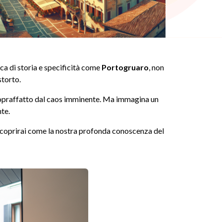
icca di storia e specificità come
Portogruaro
, non
storto.
 sopraffatto dal caos imminente. Ma immagina un
te.
i scoprirai come la nostra profonda conoscenza del