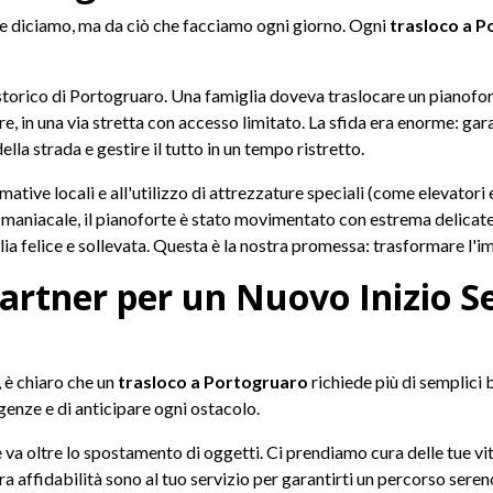
he diciamo, ma da ciò che facciamo ogni giorno. Ogni
trasloco a 
storico di Portogruaro. Una famiglia doveva traslocare un pianofor
 in una via stretta con accesso limitato. La sfida era enorme: garan
lla strada e gestire il tutto in un tempo ristretto.
tive locali e all'utilizzo di attrezzature speciali (come elevatori
 maniacale, il pianoforte è stato movimentato con estrema delicatez
ia felice e sollevata. Questa è la nostra promessa: trasformare l'imp
Partner per un Nuovo Inizio S
, è chiaro che un
trasloco a Portogruaro
richiede più di semplici 
genze e di anticipare ogni ostacolo.
e va oltre lo spostamento di oggetti. Ci prendiamo cura delle tue vite,
a affidabilità sono al tuo servizio per garantirti un percorso seren