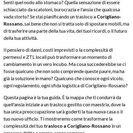
Senti quel nodo allo stomaco? Quella sensazione di essere
schiacciato da scatoloni, burocrazia e l'ansia che qualcosa
vada storto? Se stai pianificando un trasloco a
Corigliano-
Rossano
, sai bene che non si tratta solo di spostare mobili, ma
di trasferire una parte della tua vita, dei tuoi ricordi, o il futuro
della tua attività.
Il pensiero di danni, costi imprevisti o la complessità di
permessi e ZTL locali può trasformare un momento di
cambiamento in un vero incubo. Ma cosa succederebbe se ci
fosse qualcuno che non solo comprende queste paure, ma ha
già la soluzione in mano? Qualcuno che conosce ogni vicolo,
ogni regolamento, ogni sfida logistica di Corigliano-Rossano?
Questa pagina è la tua guida. È la mappa che ti condurrà da
quell'ansia iniziale a un trasloco gestito con maestria, dove la
tua unica preoccupazione sarà goderti la tua nuova casa o il
tuo nuovo ufficio. Ti mostreremo come trasformare la
complessità del tuo
trasloco a Corigliano-Rossano
in un
percorso dritto e sereno, senza sorprese.