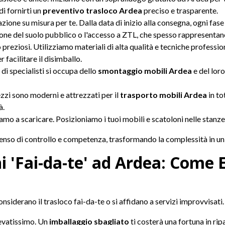
i fornirti un
preventivo trasloco Ardea
preciso e trasparente.
ione su misura per te. Dalla data di inizio alla consegna, ogni fase
one del suolo pubblico o l'accesso a ZTL, che spesso rappresentan
 preziosi. Utilizziamo materiali di alta qualità e tecniche profession
 facilitare il disimballo.
di specialisti si occupa dello
smontaggio mobili Ardea
e del lor
zzi sono moderni e attrezzati per il
trasporto mobili Ardea
in to
à.
amo a scaricare. Posizioniamo i tuoi mobili e scatoloni nelle stanze 
senso di controllo e competenza, trasformando la complessità in un
hi 'Fai-da-te' ad Ardea: Come 
siderano il trasloco fai-da-te o si affidano a servizi improvvisati.
elevatissimo. Un
imballaggio sbagliato
ti costerà una fortuna in ripa