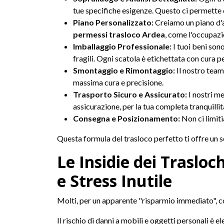
tue specifiche esigenze. Questo ci permette d
Piano Personalizzato:
Creiamo un piano d'az
permessi trasloco Ardea
, come l'occupazi
Imballaggio Professionale:
I tuoi beni sono
fragili. Ogni scatola è etichettata con cura per
Smontaggio e Rimontaggio:
Il nostro team 
massima cura e precisione.
Trasporto Sicuro e Assicurato:
I nostri me
assicurazione, per la tua completa tranquillit
Consegna e Posizionamento:
Non ci limiti
Questa formula del trasloco perfetto ti offre un 
Le Insidie dei Trasloc
e Stress Inutile
Molti, per un apparente "risparmio immediato", con
Il rischio di danni a mobili e oggetti personali è 