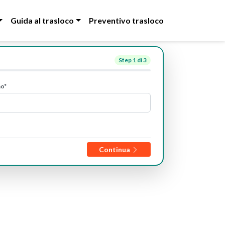
Guida al trasloco
Preventivo trasloco
Step
1
di 3
no*
Continua