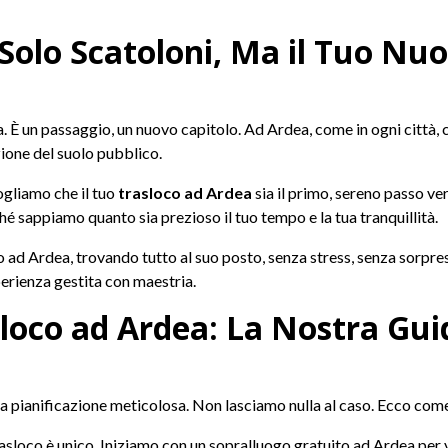
Solo Scatoloni, Ma il Tuo Nuo
 È un passaggio, un nuovo capitolo. Ad Ardea, come in ogni città, ci
zione del suolo pubblico.
Vogliamo che il tuo
trasloco ad Ardea
sia il primo, sereno passo ver
hé sappiamo quanto sia prezioso il tuo tempo e la tua tranquillità.
o ad Ardea, trovando tutto al suo posto, senza stress, senza sorpre
erienza gestita con maestria.
asloco ad Ardea: La Nostra Gu
a pianificazione meticolosa. Non lasciamo nulla al caso. Ecco come
sloco è unico. Iniziamo con un sopralluogo gratuito ad Ardea per va