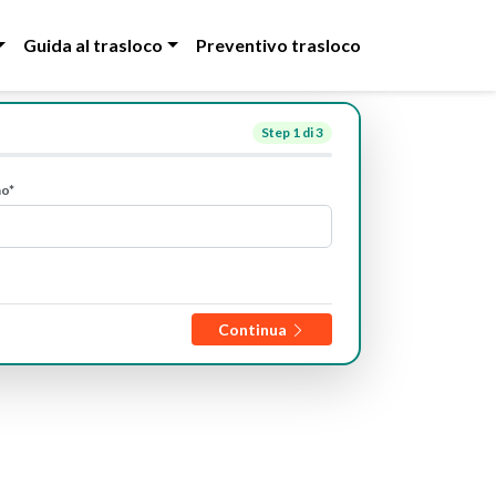
Guida al trasloco
Preventivo trasloco
Step
1
di 3
no*
Continua