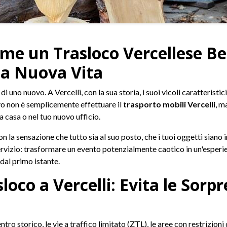
Come un Trasloco Vercellese Be
ua Nuova Vita
 di uno nuovo. A Vercelli, con la sua storia, i suoi vicoli caratterist
ivo non è semplicemente effettuare il
trasporto mobili Vercelli
, m
 casa o nel tuo nuovo ufficio.
n la sensazione che tutto sia al suo posto, che i tuoi oggetti siano i
servizio: trasformare un evento potenzialmente caotico in un'esperi
 dal primo istante.
sloco a Vercelli: Evita le Sor
centro storico, le vie a traffico limitato (ZTL), le aree con restrizio