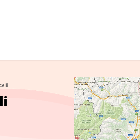
elli
li