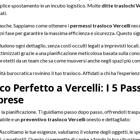
plice spostamento in un incubo logistico. Molte
ditte traslochi Ve
ati.
 tasche. Sappiamo come ottenere i
permessi trasloco Vercelli
nece
i fase per garantire la massima efficienza e sicurezza. Questo sign
ludono ogni dettaglio, senza costi occulti legati a imprevisti locali.
timizzati grazie a una pianificazione meticolosa basata sulla conos
, protetti da un team che sa come muoversi anche negli spazi più com
à burocratica rovinino il tuo trasloco. Affidati a chi ha l'esperien
o Perfetto a Vercelli: I 5 Pa
prese
 la pianificazione. Ti guidiamo passo dopo passo, offrendoti trasp
abile e un
preventivo trasloco Vercelli
onesto e dettagliato:
Ascoltiamo le tue esigenze, valutiamo il volume degli oggetti, le spe
i, casseforti). Questo ci permette di capire a fondo la tua situazion