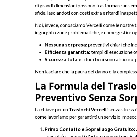
di grandi dimensioni possono trasformare un sem
sfide, lasciandoti con costi extra e ritardi inaspett
Noi, invece, conosciamo Vercelli come le nostre
ingorghi o zone problematiche, e come gestire ogn
Nessuna sorpresa:
preventivi chiari che inc
Efficienza garantita:
tempi di esecuzione ot
Sicurezza totale:
i tuoi beni sono al sicuro
Non lasciare che la paura del danno o la complessit
La Formula del Trasloc
Preventivo Senza Sor
La chiave per un
Traslochi Vercelli
senza stress è
come lavoriamo per garantirti un servizio impecc
Primo Contatto e Sopralluogo Gratuito:
speciali (es. oggetti d'arte, strumenti musical