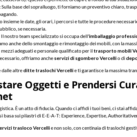
:
Sulla base del sopralluogo, ti forniamo un preventivo chiaro, tras
 pagando.
insieme le date, gli orari, i percorsi e tutte le procedure necessari
ubblico, se necessaria.
Il nostro team specializzato si occupa dell'
imballaggio professi
upiamo anche dello smontaggio e rimontaggio dei mobili, con la mass
mezzi adeguati e personale qualificato per il
trasporto mobili Ve
 necessario, offriamo anche
servizi di sgombero Vercelli
o di
depo
 dalle altre
ditte traslochi Vercelli
e ti garantisce la massima tranq
stare Oggetti e Prendersi Cura
net
stica. È un atto di fiducia. Quando ci affidi i tuoi beni, ci stai affid
 si basa sui pilastri di E-E-A-T: Experience, Expertise, Authoritativ
ervizi trasloco Vercelli
e non solo, con centinaia di traslochi gest