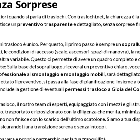
nza Sorprese
iori quando si parla di traslochi. Con traslochi.net, la chiarezza è l
tisce un
preventivo trasparente
e dettagliato, senza sorprese fi
i trasloco è unico. Per questo, il primo passo è sempre un
soprall
, le condizioni di accesso (scale, ascensori, spazi di manovra), la ne
 altra variabile. Questo ci permette di avere un quadro completo e d
te:
Sulla base del sopralluogo, riceverai un preventivo chiaro, voce
ofessionale
al
smontaggio e montaggio mobili
, sarà dettagliat
ttato il preventivo, si passa alla fase di pianificazione. Insieme a 
include la gestione di eventuali
permessi trasloco a Gioia del Co
trasloco, il nostro team di esperti, equipaggiato con i mezzi e gli s
o, trasportato e riposizionato con la diligenza che merita, minimiz
no non finisce con lo scarico dell'ultimo scatolone. Siamo a tua dis
sicurandoti una transizione serena e senza intoppi.
a vera e propria partnership per la tua tranquillità.