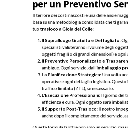
per un Preventivo Se
Il terrore dei costi nascosti è una delle ansie magg
basa su una metodologia consolidata che ti garan
tuo
trasloco a Gioia del Colle
:
Il Sopralluogo Gratuito e Dettagliato:
Ogn
specialisti valuteranno il volume degli oggetti
oggetti fragili o di grandi dimensioni) e ogni
Il Preventivo Personalizzato e Trasparen
ambigue. Ogni servizio, dall'
imballaggio pr
La Pianificazione Strategica:
Una volta acce
operative e ogni dettaglio logistico. Questo 
traffico limitato (ZTL), se necessario.
L'Esecuzione Professionale:
Il giorno del 
efficienza e cura. Ogni oggetto sarà imballat
Il Supporto Post-Trasloco:
Il nostro impeg
anche dopo il completamento del servizio, as
Questa formula ti offre non solo un servizio, ma un