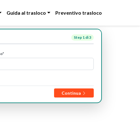
Guida al trasloco
Preventivo trasloco
Step
1
di 3
no*
Continua