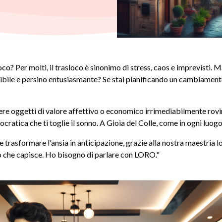
loco? Per molti, il trasloco è sinonimo di stress, caos e imprevisti.
bile e persino entusiasmante? Se stai pianificando un cambiamento, c
dere oggetti di valore affettivo o economico irrimediabilmente rovina
rocratica che ti toglie il sonno. A Gioia del Colle, come in ogni luogo
trasformare l'ansia in anticipazione, grazie alla nostra maestria l
o che capisce. Ho bisogno di parlare con LORO."