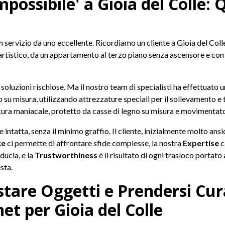
Impossibile' a Gioia del Colle:
 servizio da uno eccellente. Ricordiamo un cliente a Gioia del Coll
 artistico, da un appartamento al terzo piano senza ascensore e con 
luzioni rischiose. Ma il nostro team di specialisti ha effettuato 
 su misura, utilizzando attrezzature speciali per il sollevamento e
 cura maniacale, protetto da casse di legno su misura e movimentat
e intatta, senza il minimo graffio. Il cliente, inizialmente molto ansi
ce
ci permette di affrontare sfide complesse, la nostra
Expertise
c
iducia, e la
Trustworthiness
è il risultato di ogni trasloco portato
sta.
stare Oggetti e Prendersi Cura
net per Gioia del Colle