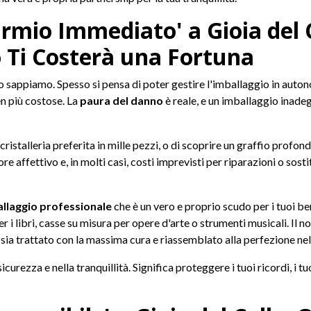
armio Immediato' a Gioia del 
o Ti Costerà una Fortuna
lo sappiamo. Spesso si pensa di poter gestire l'imballaggio in autono
n più costose. La
paura del danno
è reale, e un imballaggio inadegu
ristalleria preferita in mille pezzi, o di scoprire un graffio profon
re affettivo e, in molti casi, costi imprevisti per riparazioni o sos
llaggio professionale
che è un vero e proprio scudo per i tuoi ben
 per i libri, casse su misura per opere d'arte o strumenti musicali. Il
sia trattato con la massima cura e riassemblato alla perfezione nel
sicurezza e nella tranquillità. Significa proteggere i tuoi ricordi, i 