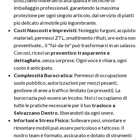
utilizziamo materiali di alta qualità e tecniche di
imballaggio professionali, garantendo la massima
protezione per ogni singolo articolo, dal servizio di piatti
più delicato al mobile più ingombrante.
Costi Nascosti e Imprevisti:
Noleggio furgoni, acquisto
materiali, permessi ZTL, smaltimento rifiuti, ore extra non
preventivate... il "fai-da-te" può trasformarsi in un salasso.
Con noi, ricevi un
preventivo trasparente e
dettagliato
, senza sorprese. Ogni voce è chiara, ogni
costo è anticipato.
Complessità Burocratica:
Permessi di occupazione
suolo pubblico, autorizzazioni per mezzi pesanti,
gestione di aree a traffico limitato (se presenti). La
burocrazia può essere un incubo. Noi ci occupiamo di
tutte le pratiche necessarie per il tuo
trasloco a
Selvazzano Dentro
, liberandoti da ogni onere.
Infortuni e Stress Fisico:
Sollevare pesi, smontare e
rimontare mobili può essere pericoloso e faticoso. Il
nostro team è formato, assicurato e dotato di strumenti