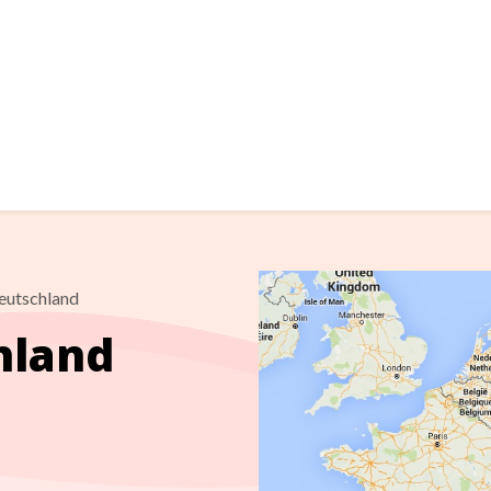
utschland
hland