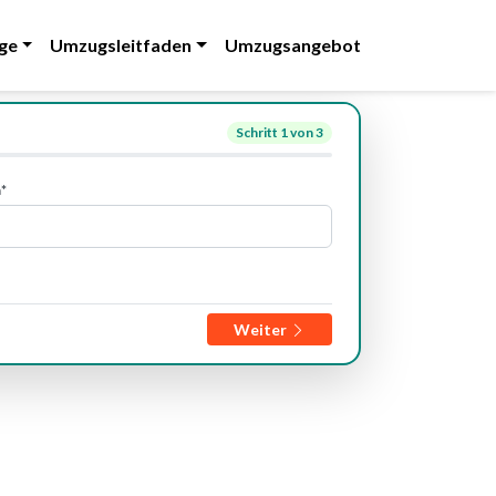
ge
Umzugsleitfaden
Umzugsangebot
Schritt
1
von 3
*
Weiter