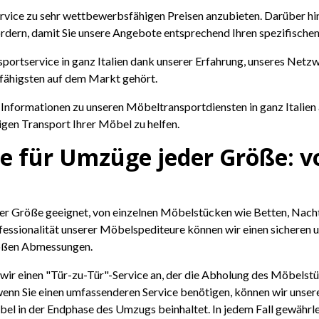
Service zu sehr wettbewerbsfähigen Preisen anzubieten. Darüber hin
rdern, damit Sie unsere Angebote entsprechend Ihren spezifische
ortservice in ganz Italien dank unserer Erfahrung, unseres Netzw
ähigsten auf dem Markt gehört.
e Informationen zu unseren Möbeltransportdiensten in ganz Italien 
igen Transport Ihrer Möbel zu helfen.
e für Umzüge jeder Größe: vo
er Größe geeignet, von einzelnen Möbelstücken wie Betten, Nacht
ssionalität unserer Möbelspediteure können wir einen sicheren un
roßen Abmessungen.
wir einen "Tür-zu-Tür"-Service an, der die Abholung des Möbelstü
enn Sie einen umfassenderen Service benötigen, können wir unseren
 in der Endphase des Umzugs beinhaltet. In jedem Fall gewährle