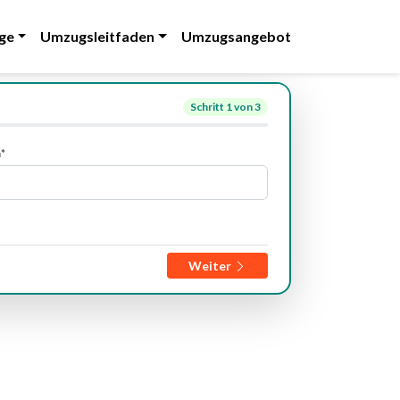
ge
Umzugsleitfaden
Umzugsangebot
Schritt
1
von 3
*
Weiter