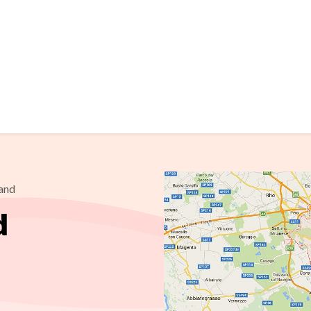
and
d