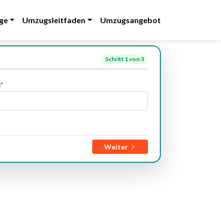
ge
Umzugsleitfaden
Umzugsangebot
Schritt
1
von 3
*
Weiter