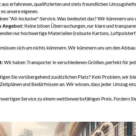
aus erfahrenen, qualifizierten und stets freundlichen Umzugshelfe
 es unsere eigenen.
inen "All-Inclusive"-Service. Was bedeutet das? Wir kümmern uns 
s Angebot:
Keine bösen Überraschungen, nur klare und transparen
nden nur hochwertige Materialien (robuste Kartons, Luftpolsterfo
 müssen sich um nichts kümmern. Wir kümmern uns um den Abbau
t:
Wir haben Transporter in verschiedenen Größen, perfekt für jede
igen Sie vorübergehend zusätzlichen Platz? Kein Problem, wir bi
Zeitplänen und Bedürfnissen an. Wir wissen, dass jeder Umzug einz
hwertigen Service zu einem wettbewerbsfähigen Preis. Fordern Sie