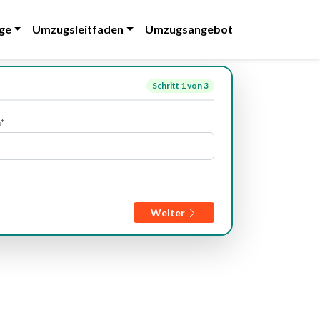
ge
Umzugsleitfaden
Umzugsangebot
Schritt
1
von 3
*
Weiter