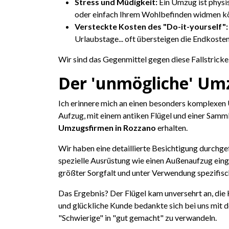
Stress und Müdigkeit:
Ein Umzug ist physis
oder einfach Ihrem Wohlbefinden widmen k
Versteckte Kosten des "Do-it-yourself":
Urlaubstage... oft übersteigen die Endkoste
Wir sind das Gegenmittel gegen diese Fallstricke
Der 'unmögliche' Umz
Ich erinnere mich an einen besonders komplexen
Aufzug, mit einem antiken Flügel und einer Samm
Umzugsfirmen in Rozzano
erhalten.
Wir haben eine detaillierte Besichtigung durchg
spezielle Ausrüstung wie einen Außenaufzug ein
größter Sorgfalt und unter Verwendung spezifisc
Das Ergebnis? Der Flügel kam unversehrt an, di
und glückliche Kunde bedankte sich bei uns mit d
"Schwierige" in "gut gemacht" zu verwandeln.