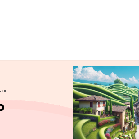
ano
o