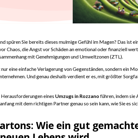
 spüren Sie bereits dieses mulmige Gefühl im Magen? Das ist ein hä
or Chaos, die Angst vor Schäden an emotional oder finanziell wer
Zusammenhang mit Genehmigungen und Umweltzonen (ZTL).
ht nur eine einfache Verlagerung von Gegenständen, sondern ein 
nternehmen. Und genau deshalb verdient er es, mit größter Sorgfa
die Herausforderungen eines
Umzugs in Rozzano
führen, indem sie 
nfang mit dem richtigen Partner genau so sein kann, wie Sie es si
artons: Wie ein gut gemacht
 neuen Lebens wird