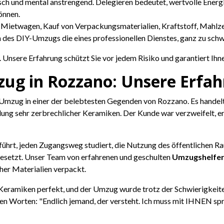
ch und mental anstrengend. Delegieren bedeutet, wertvolle Energie f
önnen.
Mietwagen, Kauf von Verpackungsmaterialien, Kraftstoff, Mahlz
n des DIY-Umzugs die eines professionellen Dienstes, ganz zu sch
. Unsere Erfahrung schützt Sie vor jedem Risiko und garantiert Ih
ug in Rozzano: Unsere Erfah
 Umzug in einer der belebtesten Gegenden von Rozzano. Es handel
lung sehr zerbrechlicher Keramiken. Der Kunde war verzweifelt, e
eführt, jeden Zugangsweg studiert, die Nutzung des öffentlichen 
gesetzt. Unser Team von erfahrenen und geschulten
Umzugshelfer
her Materialien verpackt.
e Keramiken perfekt, und der Umzug wurde trotz der Schwierigkeit
en Worten: "Endlich jemand, der versteht. Ich muss mit IHNEN spre