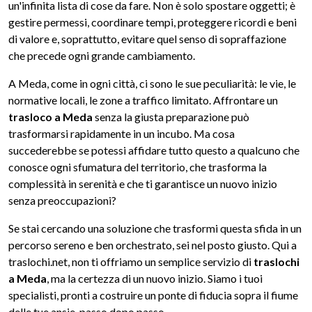
un'infinita lista di cose da fare. Non è solo spostare oggetti; è
gestire permessi, coordinare tempi, proteggere ricordi e beni
di valore e, soprattutto, evitare quel senso di sopraffazione
che precede ogni grande cambiamento.
A Meda, come in ogni città, ci sono le sue peculiarità: le vie, le
normative locali, le zone a traffico limitato. Affrontare un
trasloco a Meda
senza la giusta preparazione può
trasformarsi rapidamente in un incubo. Ma cosa
succederebbe se potessi affidare tutto questo a qualcuno che
conosce ogni sfumatura del territorio, che trasforma la
complessità in serenità e che ti garantisce un nuovo inizio
senza preoccupazioni?
Se stai cercando una soluzione che trasformi questa sfida in un
percorso sereno e ben orchestrato, sei nel posto giusto. Qui a
traslochi.net, non ti offriamo un semplice servizio di
traslochi
a Meda
, ma la certezza di un nuovo inizio. Siamo i tuoi
specialisti, pronti a costruire un ponte di fiducia sopra il fiume
delle tue ansie, passo dopo passo.