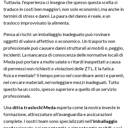
Tuttavia, l'esperienza ci insegna che spesso questa scelta si
traduce in costi ben maggiori, non solo economici, ma anche in
termini di stress e danni. La paura del danno è reale, e un
trasloco improvvisato la alimenta.
Pensa ai rischi: un imballaggio inadeguato può rovinare
oggetti di valore affettivo o economico. Un trasporto non
professionale può causare danni strutturali ai mobili o, peggio,
incidenti. La mancanza di conoscenza delle normative locali di
Meda può portare a multe salate o ritardi inaspettati a causa
di permessi non richiesti o violazioni delle ZTL. E la fatica
fisica e mentale? Il tempo perso nel coordinare amici e parenti,
nel cercare materiali, nel noleggiare mezzi inadeguati. Tutto
questo ha un costo, spesso superiore a quello di un servizio
professionale.
Una
ditta traslochi Meda
esperta come la nostra investe in
formazione, attrezzature all'avanguardia e assicurazioni
complete. I nostri team sono specializzati nell'
imballaggio
professionale
, nel
smontaggio e rimontaggio mobili
, e nel