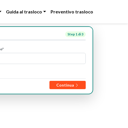
Guida al trasloco
Preventivo trasloco
Step
1
di 3
no*
Continua