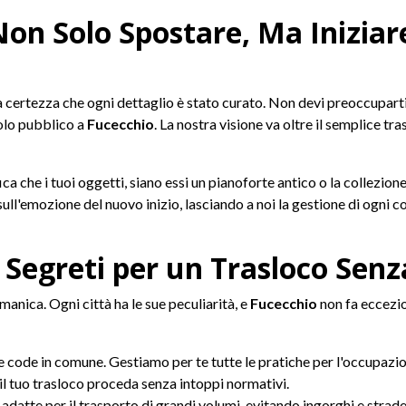
Non Solo Spostare, Ma Inizia
a certezza che ogni dettaglio è stato curato. Non devi preoccuparti d
uolo pubblico a
Fucecchio
. La nostra visione va oltre il semplice tr
ca che i tuoi oggetti, siano essi un pianoforte antico o la collezione 
 sull'emozione del nuovo inizio, lasciando a noi la gestione di ogni 
 Segreti per un Trasloco Senz
manica. Ogni città ha le sue peculiarità, e
Fucecchio
non fa eccezi
 code in comune. Gestiamo per te tutte le pratiche per l'occupazione
il tuo trasloco proceda senza intoppi normativi.
adatte per il trasporto di grandi volumi, evitando ingorghi e strade