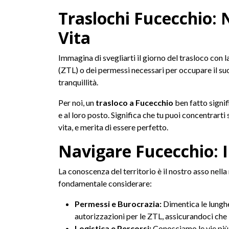
Traslochi Fucecchio: 
Vita
Immagina di svegliarti il giorno del trasloco con l
(ZTL) o dei permessi necessari per occupare il s
tranquillità.
Per noi, un
trasloco a Fucecchio
ben fatto signifi
e al loro posto. Significa che tu puoi concentrarti
vita, e merita di essere perfetto.
Navigare Fucecchio: I
La conoscenza del territorio è il nostro asso nella 
fondamentale considerare:
Permessi e Burocrazia:
Dimentica le lunghe
autorizzazioni per le ZTL, assicurandoci che 
Logistica e Percorsi:
Conosciamo le vie più 