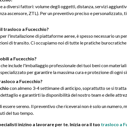
e a diversi fattori: volume degli oggetti, distanza, servizi aggiun
senza ascensore, ZTL). Per un preventivo preciso e personalizzato, ti
il trasloco a Fucecchio?
o per l'installazione di piattaforme aeree, è spesso necessario un p
oni di transito. Ci occupiamo noi di tutte le pratiche burocratiche
obili a Fucecchio?
e include l'imballaggio professionale dei tuoi beni con materiali s
 è specializzato per garantire la massima cura e protezione di ogni 
rasloco a Fucecchio?
cchio
con almeno 3-4 settimane di anticipo, soprattutto se si tratta d
ettaglio e garantirti la disponibilità del nostro team e delle attre
di essere sereno. Il preventivo che riceverai non è solo un numero, ma
uti del tuo tempo.
pecialisti inizino a lavorare per te. Inizia ora il tuo
trasloco a F