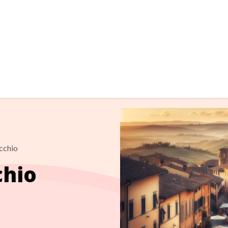
cchio
chio