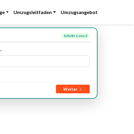
ge
Umzugsleitfaden
Umzugsangebot
Schritt
1
von 3
*
Weiter