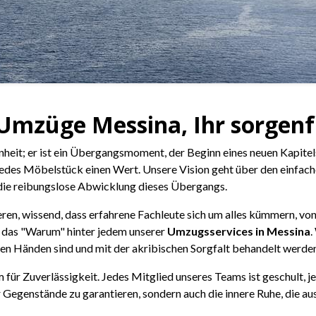
: Umzüge Messina, Ihr sorgen
enheit; er ist ein Übergangsmoment, der Beginn eines neuen Kapit
 jedes Möbelstück einen Wert. Unsere Vision geht über den einfac
d die reibungslose Abwicklung dieses Übergangs.
gieren, wissend, dass erfahrene Fachleute sich um alles kümmern, vo
st das "Warum" hinter jedem unserer
Umzugsservices in Messina
.
ren Händen sind und mit der akribischen Sorgfalt behandelt werden,
m für Zuverlässigkeit. Jedes Mitglied unseres Teams ist geschult, 
r Gegenstände zu garantieren, sondern auch die innere Ruhe, die a