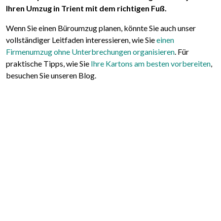
Ihren Umzug in Trient mit dem richtigen Fuß.
Wenn Sie einen Büroumzug planen, könnte Sie auch unser
vollständiger Leitfaden interessieren, wie Sie
einen
Firmenumzug ohne Unterbrechungen organisieren
. Für
praktische Tipps, wie Sie
Ihre Kartons am besten vorbereiten
,
besuchen Sie unseren Blog.
Folgen Sie uns:
© Traslochi.Net |
Impressum
|
Datenschutz
|
Cookie-Richtlinie
Jetzt kostenloses Angebot anfordern